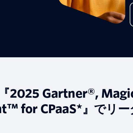
『2025 Gartner®, Magi
nt™ for CPaaS*』でリ