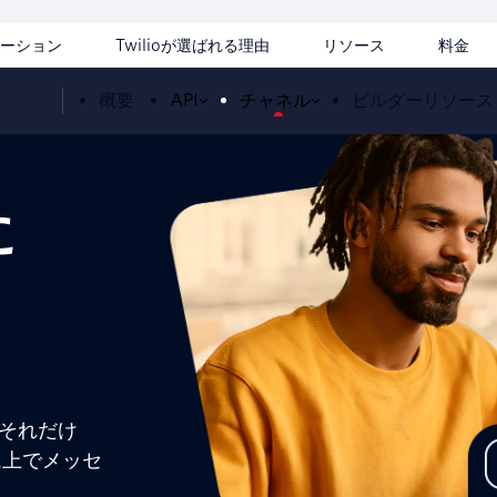
ーション
Twilioが選ばれる理由
リソース
料金
概要
API
チャネル
ビルダーリソース
に
—それだけ
ム上でメッセ