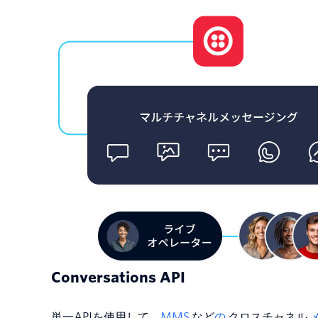
Conversations API
単一APIを使用して、
MMS
など
の
クロスチャネル