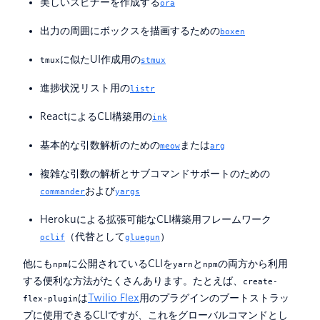
美しいスピナーを作成する
ora
出力の周囲にボックスを描画するための
boxen
に似たUI作成用の
tmux
stmux
進捗状況リスト用の
listr
ReactによるCLI構築用の
ink
基本的な引数解析のための
または
meow
arg
複雑な引数の解析とサブコマンドサポートのための
および
commander
yargs
Herokuによる拡張可能なCLI構築用フレームワーク
（代替として
）
oclif
gluegun
他にも
に公開されているCLIを
と
の両方から利用
npm
yarn
npm
する便利な方法がたくさんあります。たとえば、
create-
は
Twilio Flex
用のプラグインのブートストラッ
flex-plugin
プに使用できるCLIですが、これをグローバルコマンドとし