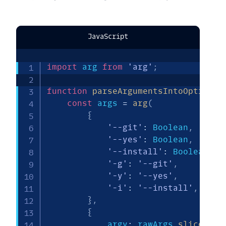
JavaScript
import
 arg 
from
'arg'
;
function
parseArgumentsIntoOptions
(
const
 args 
=
arg
(
{
'--git'
:
 Boolean
,
'--yes'
:
 Boolean
,
'--install'
:
 Boolean
,
'-g'
:
'--git'
,
'-y'
:
'--yes'
,
'-i'
:
'--install'
,
}
,
{
            argv
:
 rawArgs
.
slice
(
2
)
,