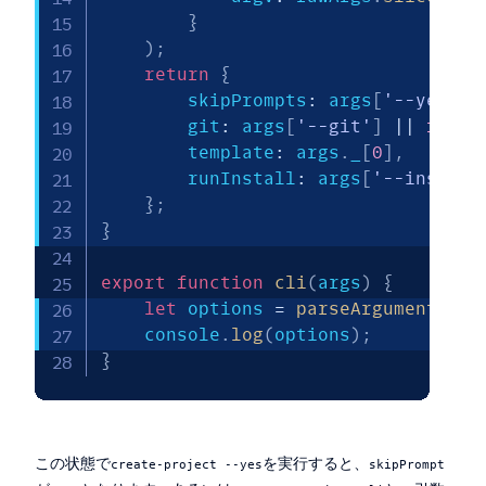
}
)
;
return
{
        skipPrompts
:
 args
[
'--yes'
]
        git
:
 args
[
'--git'
]
||
false
        template
:
 args
.
_
[
0
]
,
        runInstall
:
 args
[
'--install
}
;
}
export
function
cli
(
args
)
{
let
 options 
=
parseArgumentsInt
    console
.
log
(
options
)
;
}
この状態で
を実行すると、
create-project --yes
skipPrompt