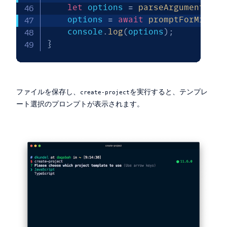
let
 options 
=
parseArgumentsInt
    options 
=
await
promptForMissin
    console
.
log
(
options
)
;
}
ファイルを保存し、
を実行すると、テンプレ
create-project
ート選択のプロンプトが表示されます。