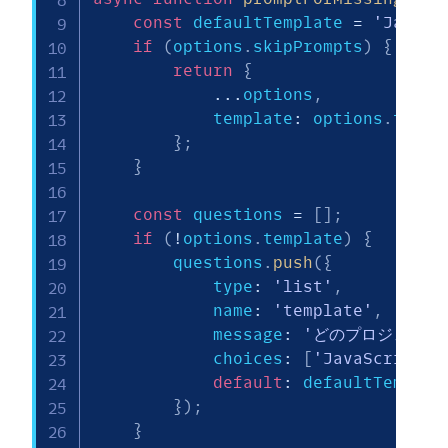
const
 defaultTemplate 
=
'JavaSc
if
(
options
.
skipPrompts
)
{
return
{
...
options
,
            template
:
 options
.
templ
}
;
}
const
 questions 
=
[
]
;
if
(
!
options
.
template
)
{
        questions
.
push
(
{
            type
:
'list'
,
            name
:
'template'
,
            message
:
'どのプロジェクト
            choices
:
[
'JavaScript'
,
default
:
 defaultTemplat
}
)
;
}