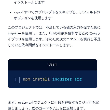
インストールします
: すべてのプロンプトをスキップし、デフォルトの
--yes
オプションを使用します
このプロジェクトでは、不足している値の入力を促すために
を使用し、また、CLIの引数を解析するために
ラ
inquirer
arg
イブラリを使用します。そのため次のコマンドを実行し不足
している依存関係をインストールします。
Bash
npm
install
 inquirer arg
まず、
オブジェクトに引数を解析するロジックを記
options
述しましょう。次のコードを
に追加します。
cli.js