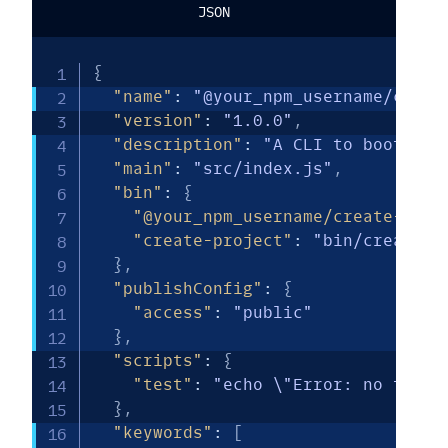
JSON
{
"name"
:
"@your_npm_username/creat
"version"
:
"1.0.0"
,
"description"
:
"A CLI to bootstra
"main"
:
"src/index.js"
,
"bin"
:
{
"@your_npm_username/create-proj
"create-project"
:
"bin/create-p
}
,
"publishConfig"
:
{
"access"
:
"public"
}
,
"scripts"
:
{
"test"
:
"echo \"Error: no test 
}
,
"keywords"
:
[