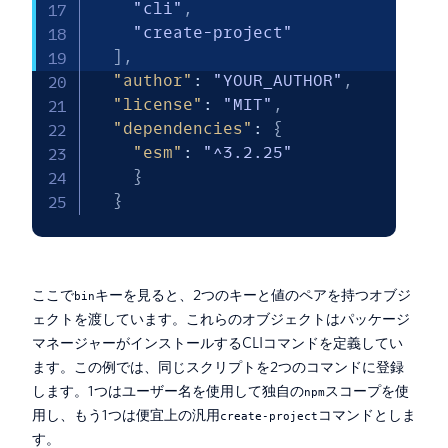
"cli"
,
"create-project"
]
,
"author"
:
"YOUR_AUTHOR"
,
"license"
:
"MIT"
,
"dependencies"
:
{
"esm"
:
"^3.2.25"
}
}
ここで
キーを見ると、2つのキーと値のペアを持つオブジ
bin
ェクトを渡しています。これらのオブジェクトはパッケージ
マネージャーがインストールするCLIコマンドを定義してい
ます。この例では、同じスクリプトを2つのコマンドに登録
します。1つはユーザー名を使用して独自の
スコープを使
npm
用し、もう1つは便宜上の汎用
コマンドとしま
create-project
す。