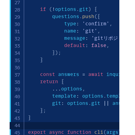
if
(
!
options
.
git
)
{
        questions
.
push
(
{
            type
:
'confirm'
,
            name
:
'git'
,
            message
:
'gitリポジトリを
default
:
false
,
}
)
;
}
const
 answers 
=
await
 inquirer
.
return
{
...
options
,
        template
:
 options
.
template 
        git
:
 options
.
git 
||
 answers
}
;
}
export
async
function
cli
(
args
)
{