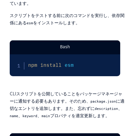
ています。
スクリプトをテストする前に次のコマンドを実行し、依存関
係にある
をインストールします。
esm
Bash
npm
install
 esm
CLIスクリプトを公開していることをパッケージマネージャ
ーに通知する必要もあります。そのため、
に適
package.json
切なエントリを追加します。また、忘れずに
、
description
、
、
プロパティを適宜更新します。
name
keyword
main