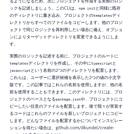
るようになるため、次にプロジェクトを作成する実際のロジ
ックを記述しましょう。このCLIは、
と同様に既存
npm init
のディレクトリに書き込み、プロジェクトの
ディ
templates
レクトリからすべてのファイルをコピーします。他のプロジ
ェクトで同じロジックを再利用したい場合に備え、オプショ
ンによりターゲットディレクトリを変更できるようにしま
す。
実際のロジックを記述する前に、プロジェクトのルートに
ディレクトリを作成し、その中に
と
templates
typescript
という名前の2つのディレクトリを配置します。
javascript
これらは、ユーザーに選択候補を表示した2つの値の小文字
版です。この記事ではこれらの名前を使用しますが、他の名
前を使用することもできます。このディレクトリには、プロ
ジェクトのベースとなる
や、プロジェクトにコ
package.json
ピーしたい任意のファイルを配置します。後で我々が実装す
るコードはこれらのファイルを新しいプロジェクトにコピー
します。どんなファイルを配置するかについてインスピレー
ションを得たい場合は、github.com/dkundel/create-