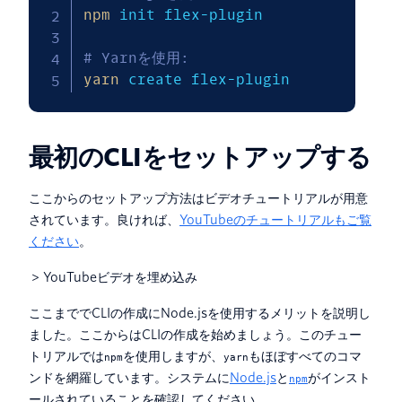
npm
 init flex-plugin 

# Yarnを使用: 
yarn
 create flex-plugin
最初のCLIをセットアップする
ここからのセットアップ方法はビデオチュートリアルが用意
されています。良ければ、
YouTubeのチュートリアルもご覧
ください
。
> YouTubeビデオを埋め込み
ここまででCLIの作成にNode.jsを使用するメリットを説明し
ました。ここからはCLIの作成を始めましょう。このチュー
トリアルでは
を使用しますが、
もほぼすべてのコマ
npm
yarn
ンドを網羅しています。システムに
Node.js
と
がインスト
npm
ールされていることを確認してください。