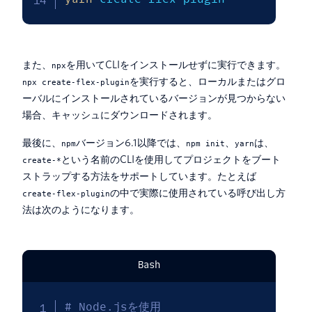
また、
を用いてCLIをインストールせずに実行できます。
npx
を実行すると、ローカルまたはグロ
npx create-flex-plugin
ーバルにインストールされているバージョンが見つからない
場合、キャッシュにダウンロードされます。
最後に、
バージョン6.1以降では、
、
は、
npm
npm init
yarn
という名前のCLIを使用してプロジェクトをブート
create-*
ストラップする方法をサポートしています。たとえば
の中で実際に使用されている呼び出し方
create-flex-plugin
法は次のようになります。
Bash
# Node.jsを使用 