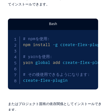
てインストールできます。
Bash
# npmを使用: 
npm
install
-g
 create-flex-plugin 

# yarnを使用: 
yarn
 global 
add
 create-flex-plugin 

# その後使用できるようになります: 
create-flex-plugin
またはプロジェクト固有の依存関係としてインストールでき
ます。