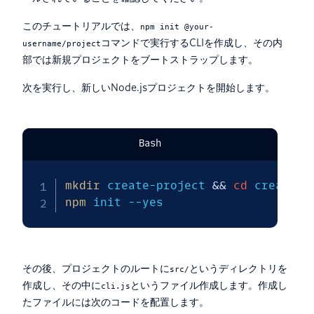
このチュートリアルでは、
npm init @your-
コマンドで実行するCLIを作成し、その内
username/project
部では新規プロジェクトをブートストラップします。
次を実行し、新しいNode.jsプロジェクトを開始します。
Bash
mkdir
 create-project 
&&
cd
npm
 init 
--yes
その後、プロジェクトのルートに
というディレクトリを
src/
作成し、その中に
というファイル作成します。作成し
cli.js
たファイルには次のコードを配置します。