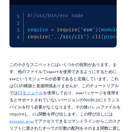
#!/usr/bin/env node 
require 
=
require
(
'esm'
)
(
module 
/*
require
(
'../src/cli'
)
.
cli
(
process
.
a
この小さなスニペットにはいくつかの役割があります。ま
ず、他のファイルで
を使用できるようにするために、
import
というモジュールが必要であると定義しています。これ
esm
はCLIの構築と直接関係ありませんが、このチュートリアル
では
ESモジュール
を使用しており、
パッケージを使用す
esm
るとサポートされていないバージョンのNode.jsにトランス
パイルを行う必要がなくなります。その後
ファイルを
cli.js
requireし、
関数を呼び出します。この呼び出しには
cli
でアクセスできるコマンドラインからこのスク
process.argv
リプトに渡されたすべての引数の配列をそのまま関数に渡し