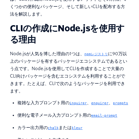
くつかの便利なパッケージ、そして新しいCLIを配布する方
法を解説します。
CLIの作成にNode.jsを使用す
る理由
Node.jsが人気を博した理由の1つは、
に90万以
npmレジストリ
上のパッケージを有するパッケージエコシステムであるとい
う点です。Node.jsを使用してCLIを作成することで大量の
CLI向けパッケージを含むエコシステムを利用することがで
きます。たとえば、CLIで次のようなパッケージを利用でき
ます。
複雑な入力プロンプト用の
、
、
inquirer
enquirer
prompts
便利な電子メール入力プロンプト用の
email-prompt
カラー出力用の
または
chalk
kleur