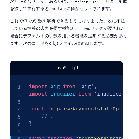
が
となります。あるいは、
と、引数
true
create-project cli
を渡して実行すると
に値がセットされます。
template
これでCLIの引数を解析できるようになりました。次に不足
している情報の入力を促す機能と、
フラグが渡された
--yes
場合にデフォルトの引数を用いる機能を追加する必要があり
ます。次のコードをcli.jsファイルに追加します。
JavaScript
import
 arg 
from
'arg'
;
import
 inquirer 
from
'inquirer'
;
function
parseArgumentsIntoOptions
(
// … 
}
async
function
promptForMissingOpti