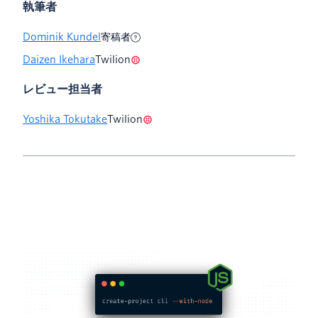
執筆者
Dominik Kundel
寄稿者
Daizen Ikehara
Twilion
レビュー担当者
Yoshika Tokutake
Twilion