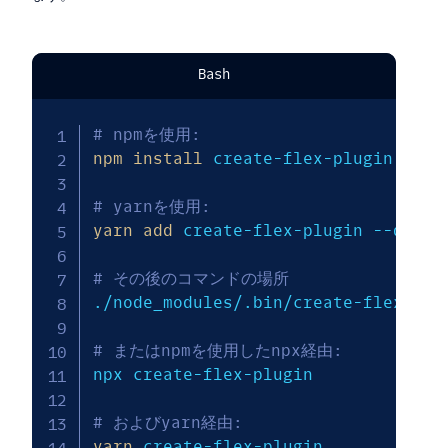
Bash
# npmを使用: 
npm
install
 create-flex-plugin --sav
# yarnを使用: 
yarn
add
 create-flex-plugin 
--dev
# その後のコマンドの場所 
./node_modules/.bin/create-flex-plug
# またはnpmを使用したnpx経由: 
npx create-flex-plugin 

# およびyarn経由: 
yarn
 create-flex-plugin