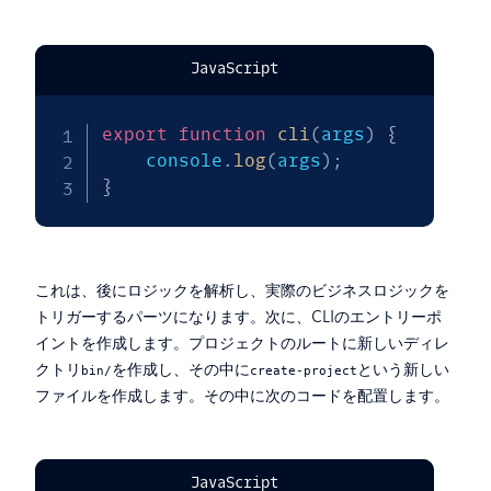
JavaScript
export
function
cli
(
args
)
{
    console
.
log
(
args
)
;
}
これは、後にロジックを解析し、実際のビジネスロジックを
トリガーするパーツになります。次に、CLIのエントリーポ
イントを作成します。プロジェクトのルートに新しいディレ
クトリ
を作成し、その中に
という新しい
bin/
create-project
ファイルを作成します。その中に次のコードを配置します。
JavaScript