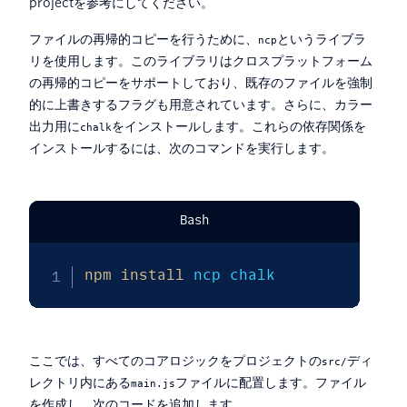
projectを参考にしてください。
ファイルの再帰的コピーを行うために、
というライブラ
ncp
リを使用します。このライブラリはクロスプラットフォーム
の再帰的コピーをサポートしており、既存のファイルを強制
的に上書きするフラグも用意されています。さらに、カラー
出力用に
をインストールします。これらの依存関係を
chalk
インストールするには、次のコマンドを実行します。
Bash
npm
install
 ncp chalk
ここでは、すべてのコアロジックをプロジェクトの
ディ
src/
レクトリ内にある
ファイルに配置します。ファイル
main.js
を作成し、次のコードを追加します。