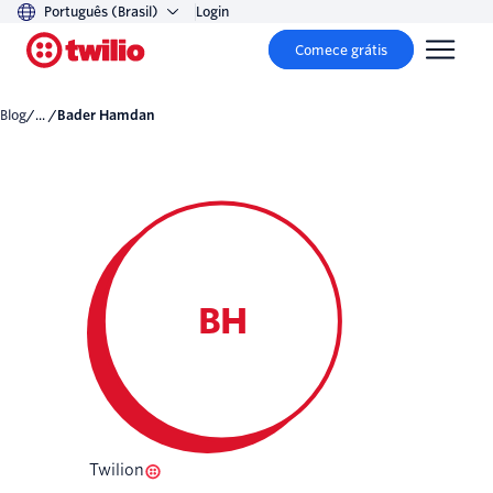
Português (Brasil)
Login
Comece grátis
Blog
/... /
Bader Hamdan
BH
Twilion