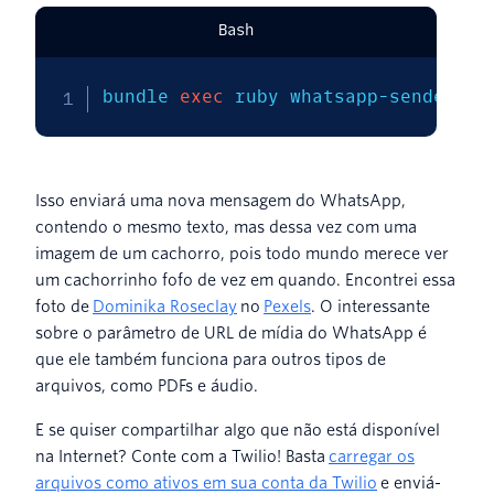
Bash
bundle 
exec
 ruby whatsapp-sender.rb
Isso enviará uma nova mensagem do WhatsApp,
contendo o mesmo texto, mas dessa vez com uma
imagem de um cachorro, pois todo mundo merece ver
um cachorrinho fofo de vez em quando. Encontrei essa
foto de
Dominika Roseclay
no
Pexels
. O interessante
sobre o parâmetro de URL de mídia do WhatsApp é
que ele também funciona para outros tipos de
arquivos, como PDFs e áudio.
E se quiser compartilhar algo que não está disponível
na Internet? Conte com a Twilio! Basta
carregar os
arquivos como ativos em sua conta da Twilio
e enviá-