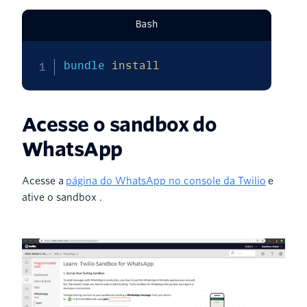
Bash
bundle 
install
Acesse o sandbox do
WhatsApp
Acesse a
página do WhatsApp no console da Twilio
e
ative o sandbox .