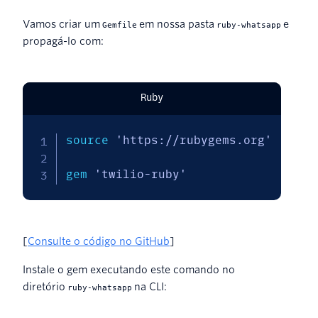
Vamos criar um
em nossa pasta
e
Gemfile
ruby-whatsapp
propagá-lo com:
Ruby
source 
'https://rubygems.org'
gem 
'twilio-ruby'
[
Consulte o código no GitHub
]
Instale o gem executando este comando no
diretório
na CLI:
ruby-whatsapp