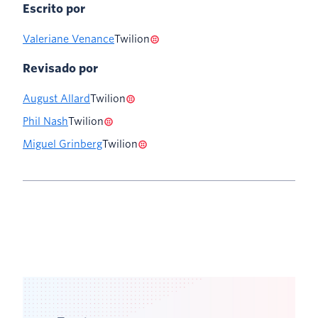
Escrito por
Valeriane Venance
Twilion
Revisado por
August Allard
Twilion
Phil Nash
Twilion
Miguel Grinberg
Twilion