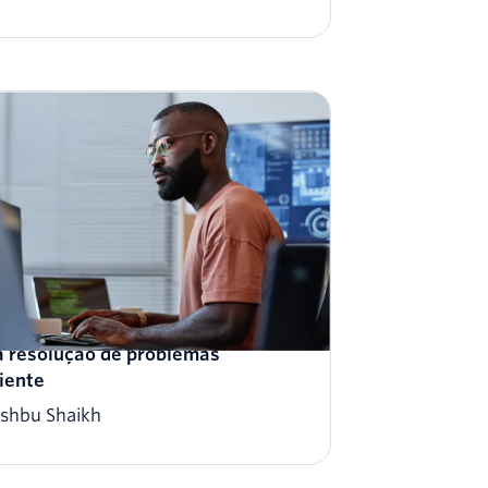
etar registros do navegador para
 resolução de problemas
ciente
shbu Shaikh