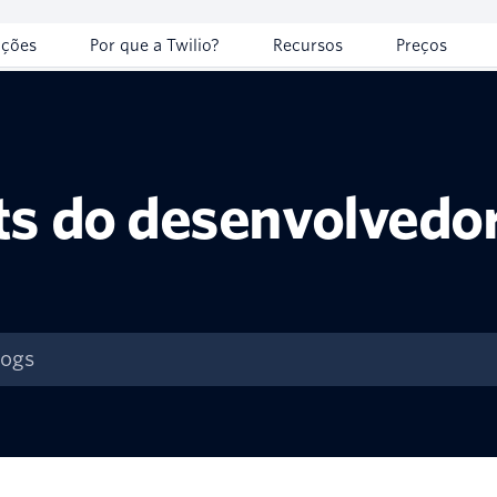
uções
Por que a Twilio?
Recursos
Preços
ts do desenvolvedo