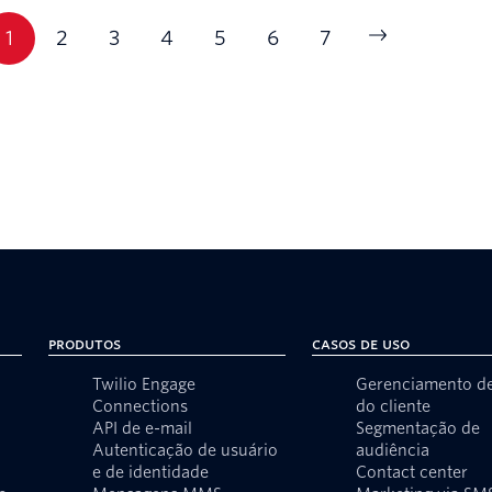
1
2
3
4
5
6
7
Produtos
Casos de uso
Twilio Engage
Gerenciamento d
Connections
do cliente
API de e-mail
Segmentação de
Autenticação de usuário
audiência
e de identidade
Contact center