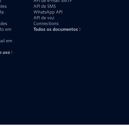
S
API de e-mail SMTP
ntes
API de SMS
ta
WhatsApp API
API de voz
udes
Connections
xto em
Todos os documentos
ail em
e uso