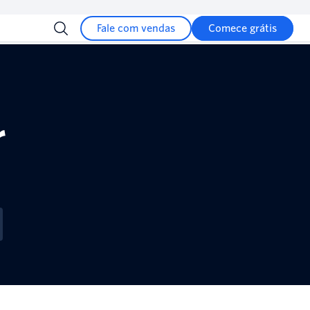
Fale com vendas
Comece grátis
r