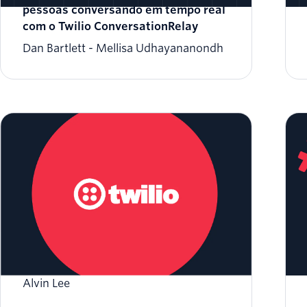
pessoas conversando em tempo real
com o Twilio ConversationRelay
Dan Bartlett
Mellisa Udhayananondh
Comece a usar o RCS e a Twilio
Alvin Lee