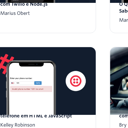
com Twilio e Node.js
O Q
Sab
Marius Obert
Mar
Como validar a entrada do número de
Pro
telefone em HTML e JavaScript
com
Kelley Robinson
Bry