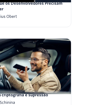
ue os Desenvolvedores Precisam
er
ius Obert
teja a entrada do Twilio Voice
 criptografia e supressão
 Schinina