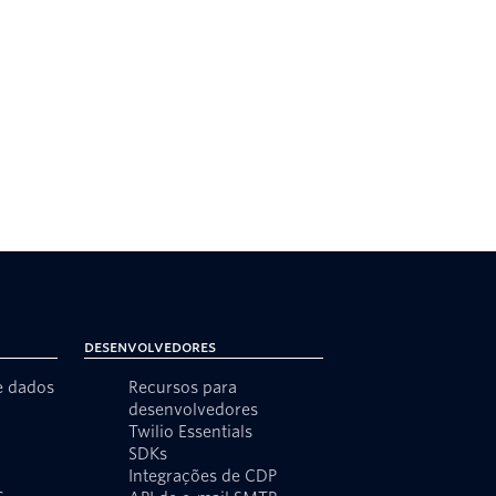
Desenvolvedores
e dados
Recursos para
desenvolvedores
Twilio Essentials
SDKs
Integrações de CDP