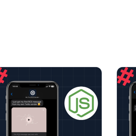
Como enviar uma mensagem RCS
Ric