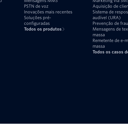
o
Mensagens MMS
Marketing via SM
PSTN de voz
Aquisição de clie
Inovações mais recentes
Sistema de respos
Soluções pré-
audível (URA)
configuradas
Prevenção de fra
Todos os produtos
Mensagens de te
massa
Remetente de e-m
massa
Todos os casos d