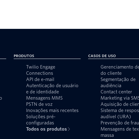
Produtos
Casos de uso
Twilio Engage
Gerenciamento d
Connections
do cliente
API de e-mail
Segmentação de
Autenticação de usuário
audiência
e de identidade
Contact center
o
Mensagens MMS
Marketing via SM
PSTN de voz
Aquisição de clie
Inovações mais recentes
Sistema de respos
Soluções pré-
audível (URA)
configuradas
Prevenção de fra
Todos os produtos
Mensagens de te
massa