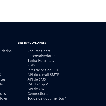
Desenvolvedores
e dados
Recursos para
desenvolvedores
Twilio Essentials
SDKs
Integrações de CDP
S
API de e-mail SMTP
ntes
API de SMS
ta
WhatsApp API
API de voz
udes
Connections
xto em
Todos os documentos