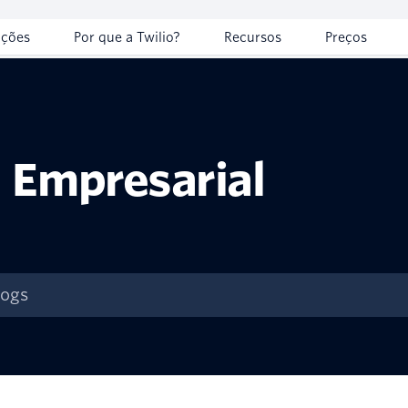
uções
Por que a Twilio?
Recursos
Preços
Empresarial