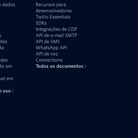
e dados
Recursos para
desenvolvedores
Twilio Essentials
SDKs
Integrações de CDP
S
API de e-mail SMTP
ntes
API de SMS
ta
WhatsApp API
API de voz
udes
Connections
xto em
Todos os documentos
ail em
e uso