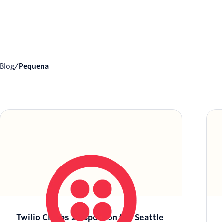
Blog
/
Pequena
Twilio Climbs 29 Spots on the Seattle