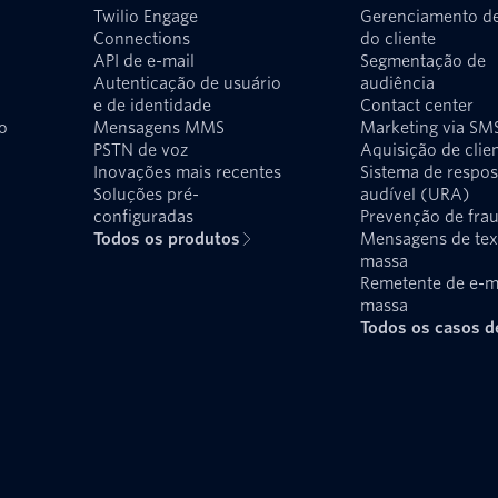
Twilio Engage
Gerenciamento d
Connections
do cliente
API de e-mail
Segmentação de
Autenticação de usuário
audiência
e de identidade
Contact center
o
Mensagens MMS
Marketing via SM
PSTN de voz
Aquisição de clie
Inovações mais recentes
Sistema de respos
Soluções pré-
audível (URA)
configuradas
Prevenção de fra
Todos os produtos
Mensagens de te
massa
Remetente de e-m
massa
Todos os casos d