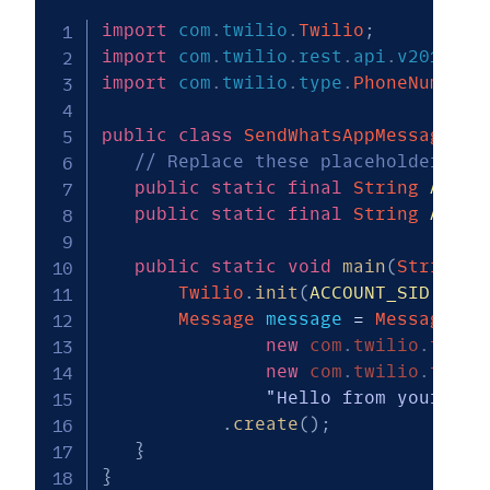
import
com
.
twilio
.
Twilio
;
import
com
.
twilio
.
rest
.
api
.
v2010
.
ac
import
com
.
twilio
.
type
.
PhoneNumber
;
public
class
SendWhatsAppMessage
{
// Replace these placeholders wi
public
static
final
String
ACCOU
public
static
final
String
AUTH_
public
static
void
main
(
String
[
]
Twilio
.
init
(
ACCOUNT_SID
,
AUT
Message
 message 
=
Message
.
cr
new
com
.
twilio
.
type
.
new
com
.
twilio
.
type
.
"Hello from your fri
.
create
(
)
;
}
}