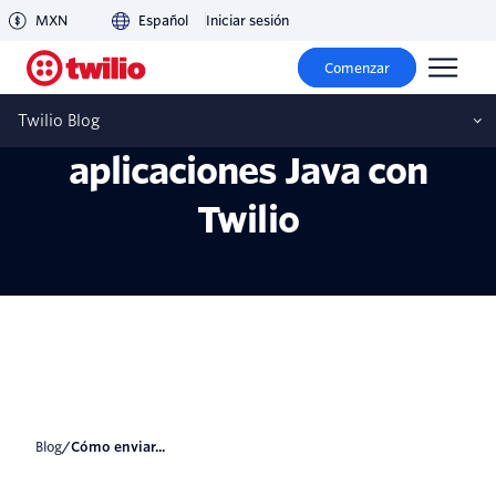
MXN
Español
Iniciar sesión
Cómo enviar mensajes de
Comenzar
WhatsApp desde
Twilio Blog
aplicaciones Java con
Twilio
blog
/
Cómo enviar...