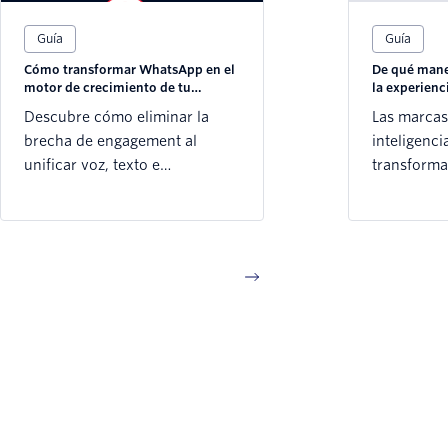
Guía
Guía
Cómo transformar WhatsApp en el
De qué mane
motor de crecimiento de tu
la experienci
negocio con Twilio
Descubre cómo eliminar la
Las marcas 
brecha de engagement al
inteligencia
unificar voz, texto e
transforma
inteligencia artificial en tiempo
los cliente
real.
ventaja co