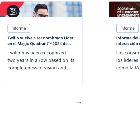
Informe
Informe
Twilio vuelve a ser nombrado Líder
Informe del 
en el Magic Quadrant™ 2024 de
interacción 
Gartner® sobre CPaaS
Twilio has been recognized
Los consum
two years in a row based on its
los líderes
completeness of vision and
cómo la IA,
ability to execute..
y otras te
cambiando 
digital con 
2025 y en e