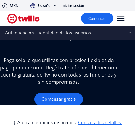
MXN
Español
Iniciar sesión
Precios de la API de
Comenzar
Lookup
Autenticación e identidad de los usuarios
Paga solo lo que utilizas con precios flexibles de
pago por consumo. Regístrate a fin de obtener una
cuenta gratuita de Twilio con todas las funciones y
sin compromisos.
Comenzar gratis
‡ Aplican términos de precios.
Consulta los detalles.