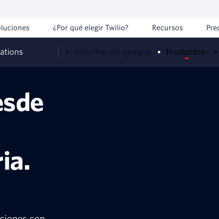
oluciones
¿Por qué elegir Twilio?
Recursos
Pre
ations
Información general
Productos
esde
ia.
aciones con