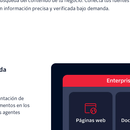
úsqueda del contenido de tu negocio. Conecta tus fuentes 
 información precisa y verificada bajo demanda.
ada
entación de
mentos en los
s agentes