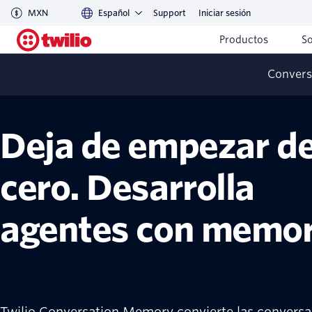
MXN
Español
Support
Iniciar sesión
Productos
S
Convers
Twilio Conversation Memory
Novedades
Deja de empezar d
cero. Desarrolla
agentes con memor
Twilio Conversation Memory convierte las convers