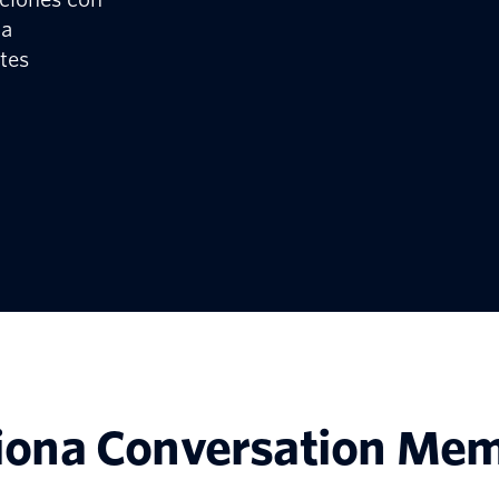
da
ntes
iona Conversation Me