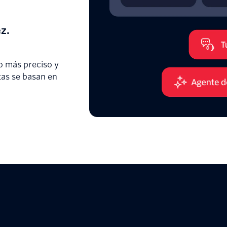
z.
o más preciso y
tas se basan en