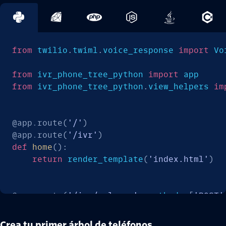
from
 twilio
.
twiml
.
voice_response 
import
 Vo
from
 ivr_phone_tree_python 
import
from
 ivr_phone_tree_python
.
view_helpers 
im
@app
.
route
(
'/'
)
@app
.
route
(
'/ivr'
)
def
home
(
)
:
return
 render_template
(
'index.html'
)
@app
.
route
(
'/ivr/welcome'
,
 methods
=
[
'POST'
def
welcome
(
)
:
    response 
=
 VoiceResponse
(
)
Crea tu primer árbol de teléfonos