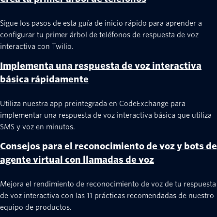
with
 response
.
gather
(
        num_digits
=
1
,
 action
=
url_for
(
'menu
Sigue los pasos de esta guía de inicio rápido para aprender a
)
as
 g
:
configurar tu primer árbol de teléfonos de respuesta de voz
        g
.
say
(
message
=
"Thanks for calling 
interactiva con Twilio.
"Please press 1 for directio
"Press 2 for a list of plane
Implementa una respuesta de voz interactiva
return
 twiml
(
response
)
básica rápidamente
Utiliza nuestra app preintegrada en CodeExchange para
@app
.
route
(
'/ivr/menu'
,
 methods
=
[
'POST'
]
)
implementar una respuesta de voz interactiva básica que utiliza
def
menu
(
)
:
SMS y voz en minutos.
    selected_option 
=
 request
.
form
[
'Digits
    option_actions 
=
{
'1'
:
 _give_instructi
Consejos para el reconocimiento de voz y bots de
'2'
:
 _list_planets
}
agente virtual con llamadas de voz
if
 option_actions
.
has_key
(
selected_opt
Mejora el rendimiento de reconocimiento de voz de tu respuesta
        response 
=
 VoiceResponse
(
)
de voz interactiva con las 11 prácticas recomendadas de nuestro
        option_actions
[
selected_option
]
(
re
equipo de productos.
return
 twiml
(
response
)