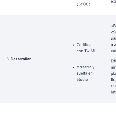
ex
(BYOC)
<P
<S
pa
ma
Codifica
co
con TwiML
3. Desarrollar
Ed
Arrastra y
ni
suelta en
pla
Studio
flu
re
int