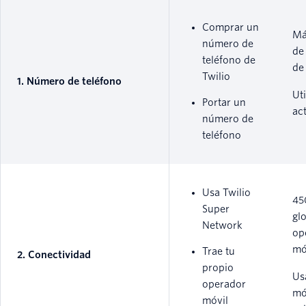
Comprar un
Má
número de
de
teléfono de
de
Twilio
1. Número de teléfono
Ut
Portar un
ac
número de
teléfono
Usa Twilio
45
Super
gl
Network
op
mó
Trae tu
2. Conectividad
propio
Us
operador
mó
móvil