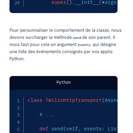
super
(
)
.
__init__
(
*
args
,
**
k
Pour personnaliser le comportement de la classe, nous
devons surcharger la méthode
de son parent. Il
send
nous faut pour cela un argument
, qui désigne
events
une liste des événements consignés par nos applis
Python.
Python
class
TwilioHttpTransport
(
AsyncHttp
# ...
def
 send
(
self
,
 events
:
 List
[
byt