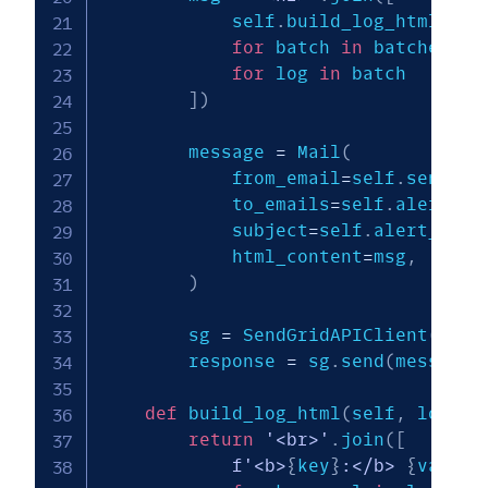
            self
.
build_log_html
(
log
for
 batch 
in
 batches

for
 log 
in
 batch

]
)
        message 
=
 Mail
(
            from_email
=
self
.
sendgri
            to_emails
=
self
.
alert_em
            subject
=
self
.
alert_cont
            html_content
=
msg
,
)
        sg 
=
 SendGridAPIClient
(
self
        response 
=
 sg
.
send
(
message
)
def
 build_log_html
(
self
,
 log
)
:
return
'<br>'
.
join
(
[
f'<b>
{
key
}
:</b> 
{
val
}
'