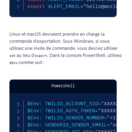
export
ALERT_EMAIL
=
"hello@world.com
Linux et macOS devraient prendre en charge la
commande d'exportation. Sous Windows, si vous
utilisez une invite de commande, vous devriez utiliser
au lieu d'
. Dans la console PowerShell, utilisez
set
export
comme suit :
$Env
Powershell
$Env
: TWILIO_ACCOUNT_SID=
"XXXXX"
$Env
: TWILIO_AUTH_TOKEN=
"XXXXX"
$Env
: TWILIO_SENDER_NUMBER=
"+123456
$Env
: SENDGRID_SENDER_EMAIL=
"sent@f
$Env
: SENDGRID_API_KEY=
"XXXXX"