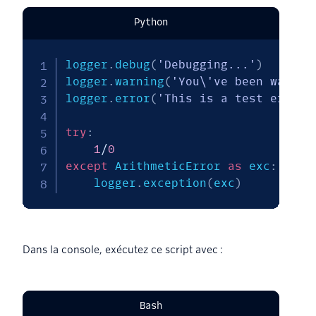
Python
logger
.
debug
(
'Debugging...'
)
logger
.
warning
(
'You\'ve been warned
logger
.
error
(
'This is a test error'
try
:
1
/
0
except
 ArithmeticError 
as
 exc
:
    logger
.
exception
(
exc
)
Dans la console, exécutez ce script avec :
Bash