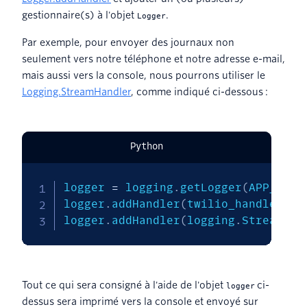
gestionnaire(s) à l'objet
.
Logger
Par exemple, pour envoyer des journaux non
seulement vers notre téléphone et notre adresse e-mail,
mais aussi vers la console, nous pourrons utiliser le
Logging.StreamHandler
, comme indiqué ci-dessous :
Python
logger 
=
 logging
.
getLogger
(
APP_NAME
logger
.
addHandler
(
twilio_handler
)
logger
.
addHandler
(
logging
.
StreamHan
Tout ce qui sera consigné à l'aide de l'objet
ci-
logger
dessus sera imprimé vers la console et envoyé sur