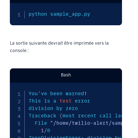
python sample_app.py
La sortie suivante devrait être imprimée vers la
console :
Bash
You've been warned
!
This is a 
test
 error

division by zero

Traceback 
(
most recent call last
)
:

  File 
"/home/twilio-alert/sample_a
1
/0

ZeroDivisionError: division by zero