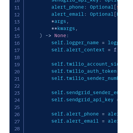
        alert_phone
:
 Optional
[
str
]
        alert_email
:
 Optional
[
List
[
*
args
,
**
kwargs
,
)
-
>
None
:
        self
.
logger_name 
=
 logger_na
        self
.
alert_context 
=
f'Aler
        self
.
twilio_account_sid 
=
 t
        self
.
twilio_auth_token 
=
 tw
        self
.
twilio_sender_number 
=
        self
.
sendgrid_sender_email 
        self
.
sendgrid_api_key 
=
 sen
        self
.
alert_phone 
=
 alert_pho
        self
.
alert_email 
=
 alert_ema