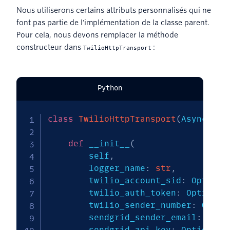
Nous utiliserons certains attributs personnalisés qui ne
font pas partie de l'implémentation de la classe parent.
Pour cela, nous devons remplacer la méthode
constructeur dans
:
TwilioHttpTransport
Python
class
TwilioHttpTransport
(
AsyncHttp
def
 __init__
(
        self
,
        logger_name
:
str
,
        twilio_account_sid
:
 Optiona
        twilio_auth_token
:
 Optional
        twilio_sender_number
:
 Optio
        sendgrid_sender_email
:
 Opti
        sendgrid_api_key
:
 Optional
[