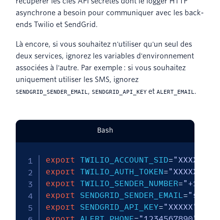
récupérer les clés API secrètes dont le logger HTTP
asynchrone a besoin pour communiquer avec les back-
ends Twilio et SendGrid.
Là encore, si vous souhaitez n'utiliser qu'un seul des
deux services, ignorez les variables d'environnement
associées à l'autre. Par exemple : si vous souhaitez
uniquement utiliser les SMS, ignorez
,
et
.
SENDGRID_SENDER_EMAIL
SENDGRID_API_KEY
ALERT_EMAIL
Bash
export
TWILIO_ACCOUNT_SID
=
"XXXXX"
export
TWILIO_AUTH_TOKEN
=
"XXXXX"
export
TWILIO_SENDER_NUMBER
=
"+12345
export
SENDGRID_SENDER_EMAIL
=
"sent@
export
SENDGRID_API_KEY
=
"XXXXX"
export
ALERT_PHONE
=
"1234567890"