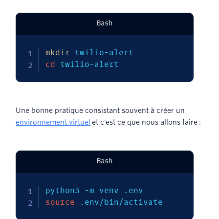
Bash
mkdir
cd
 twilio-alert
Une bonne pratique consistant souvent à créer un
environnement virtuel
et c'est ce que nous allons faire :
Bash
python3 
-m
source
 .env/bin/activate