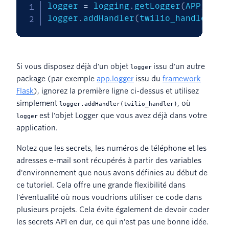
logger 
=
 logging
.
getLogger
(
APP_NAME
logger
.
addHandler
(
twilio_handler
)
Si vous disposez déjà d'un objet
issu d'un autre
logger
package (par exemple
app.logger
issu du
framework
Flask
), ignorez la première ligne ci-dessus et utilisez
simplement
, où
logger.addHandler(twilio_handler)
est l'objet Logger que vous avez déjà dans votre
logger
application.
Notez que les secrets, les numéros de téléphone et les
adresses e-mail sont récupérés à partir des variables
d'environnement que nous avons définies au début de
ce tutoriel. Cela offre une grande flexibilité dans
l'éventualité où nous voudrions utiliser ce code dans
plusieurs projets. Cela évite également de devoir coder
les secrets API en dur, ce qui n'est pas une bonne idée.