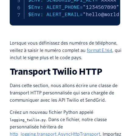
$Env
: ALERT_PHONE=
"1234567890"
$Env
: ALERT_EMAIL=
"hello@world.com"
Lorsque vous définissez des numéros de téléphone,
veillez à saisir le numéro complet au
format E.164
, qui
inclut le signe plus et le code pays.
Transport Twilio HTTP
Dans cette section, nous allons écrire une classe de
transport HTTP personnalisée qui sera chargée de
communiquer avec les API Twilio et SendGrid.
Créez un nouveau fichier Python appelé
. Dans ce fichier, notre classe
logging_twilio.py
personnalisée héritera de
http_logging.transport.AsyncHttpTransport
. Importez