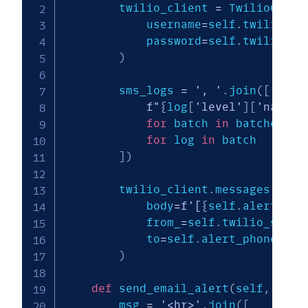
        twilio_client 
=
 TwilioClien
            username
=
self
.
twilio_ac
            password
=
self
.
twilio_au
)
        sms_logs 
=
', '
.
join
(
[
f"
{
log
[
'level'
]
[
'name'
]
for
 batch 
in
 batches

for
 log 
in
 batch

]
)
        twilio_client
.
messages
.
crea
            body
=
f'[
{
self
.
alert_con
            from_
=
self
.
twilio_sende
            to
=
self
.
alert_phone
,
)
def
 send_email_alert
(
self
,
 batc
        msg 
=
'<hr>'
.
join
(
[