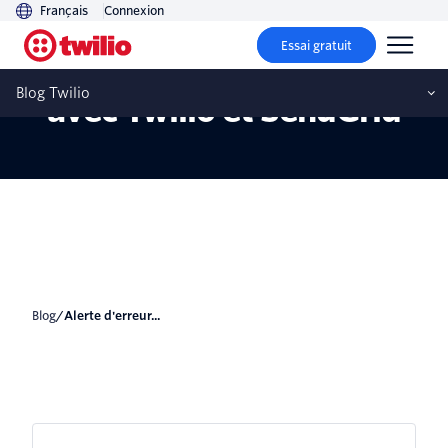
Français
Connexion
Essai gratuit
Alerte d'erreur Python
Blog Twilio
avec Twilio et SendGrid
blog
/
Alerte d'erreur...