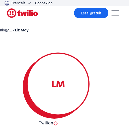
Français
Connexion
Essai gratuit
Blog
/... /
Liz Moy
LM
Twilion