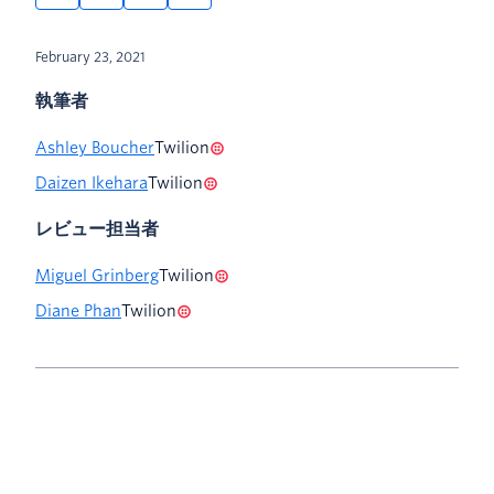
February 23, 2021
執筆者
Ashley Boucher
Twilion
Daizen Ikehara
Twilion
レビュー担当者
Miguel Grinberg
Twilion
Diane Phan
Twilion