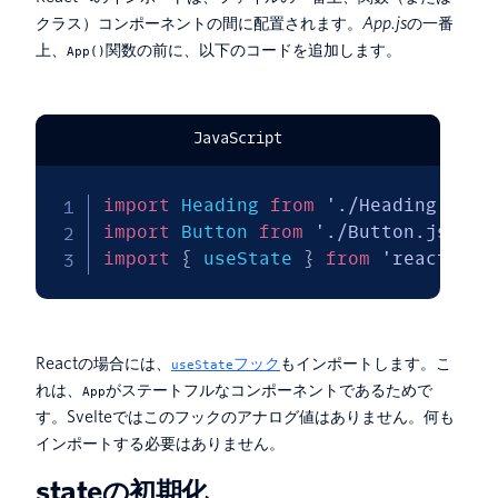
クラス）コンポーネントの間に配置されます。
App.js
の一番
上、
関数の前に、以下のコードを追加します。
App()
JavaScript
import
 Heading 
from
'./Heading.js'
;
import
 Button 
from
'./Button.js'
;
import
{
 useState 
}
from
'react'
;
Reactの場合には、
フック
もインポートします。こ
useState
れは、
がステートフルなコンポーネントであるためで
App
す。Svelteではこのフックのアナログ値はありません。何も
インポートする必要はありません。
stateの初期化