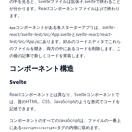
の中を見ると、Svelteファイルは拡張子
.svelte
で終わること
が分かります。Reactコンポーネントファイルは
.js
で終わり
ます。
コンポーネントがある各スターターアプリは、
svelte-
App
react/svelte-test/src/App.svelte
と
svelte-react/react-
test/src/App.js
にあります。好みのコードエディタでこれら
のファイルを開き、両方の中にあるコードを削除します。こ
の後の記事で新しくコードを実装します。
コンポーネント構造
Svelte
Reactコンポーネントとは異なり、Svelteコンポーネントで
は、昔のHTML、CSS、JavaScriptのような形式でコードを
記述できます。
コンポーネントのすべてのJavaScriptは、ファイルの一番上
にある
タグの内側に収めます。
<script></script>