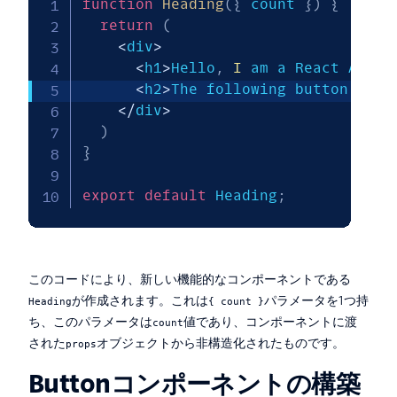
function
Heading
(
{
 count 
}
)
{
return
(
<
div
>
<
h1
>
Hello
,
I
 am a React App
!
<
<
h2
>
The following button has 
<
/
div
>
)
}
export
default
 Heading
;
このコードにより、新しい機能的なコンポーネントである
が作成されます。これは
パラメータを1つ持
Heading
{ count }
ち、このパラメータは
値であり、コンポーネントに渡
count
された
オブジェクトから非構造化されたものです。
props
Buttonコンポーネントの構築