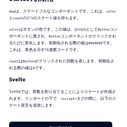
は、ステートフルなコンポーネントです。これは、
App
color
と
の2つのステート値を持ちます。
count
はボタンの色です。この値は、propsとして
コン
color
Button
ポーネントに渡され、
コンポーネントがクリックされ
Button
るたびに変化します。初期化される際の値は
です。
#000000
これは、黒色を示す16進数コードです。
は
がクリックされた回数を表します。初期化さ
count
Button
れる際の値は
です。
0
Svelte
Svelteでは、変数を割り当てることによりステートが作成さ
れます。インポートの下で、
タグの間に、以下のス
<script>
テート宣言を追加します。