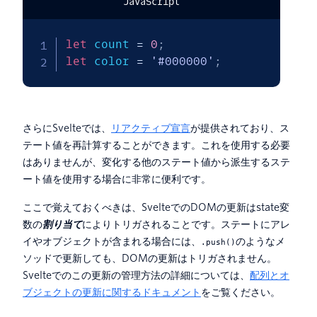
JavaScript
let
 count 
=
0
;
let
 color 
=
'#000000'
;
さらにSvelteでは、
リアクティブ宣言
が提供されており、ス
テート値を再計算することができます。これを使用する必要
はありませんが、変化する他のステート値から派生するステ
ート値を使用する場合に非常に便利です。
ここで覚えておくべきは、SvelteでのDOMの更新はstate変
数の
割り当て
によりトリガされることです。ステートにアレ
イやオブジェクトが含まれる場合には、
のようなメ
.push()
ソッドで更新しても、DOMの更新はトリガされません。
Svelteでのこの更新の管理方法の詳細については、
配列とオ
ブジェクトの更新に関するドキュメント
をご覧ください。