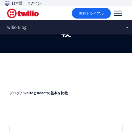
日本語
ログイン
無料トライアル
SvelteとReactの基本を比
Twilio Blog
較
ブログ
/
SvelteとReactの基本を比較