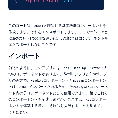
export
default
 App
;
このコードは、
と呼ばれる基本機能コンポーネントを
App()
作成します。それをエクスポートします。ここでのSvelteと
Reactのもう1つの主な違いは、Svelteではコンポーネントを
エクスポートしないことです。
インポート
前述のように、このアプリには、
、
、
の3
App
Heading
Button
つのコンポーネントがあります。SvelteアプリとReactアプ
リの両方で、
コンポーネントと
コンポーネン
Heading
Button
トは、
にインポートされるため、それらを
コンポーネ
App
App
ント内の子コンポーネントとして使用できます。後でこれら
のコンポーネントを記述しますが、ここでは、
コンポー
App
ネントを構築する際に、それらを参照することを覚えておい
てください。