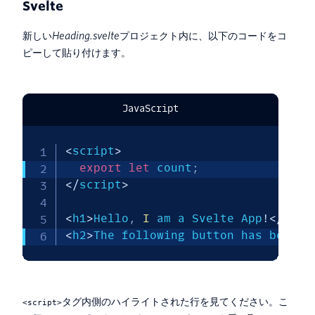
Svelte
新しい
Heading.svelte
プロジェクト内に、以下のコードをコ
ピーして貼り付けます。
JavaScript
<
script
>
export
let
 count
;
<
/
script
>
<
h1
>
Hello
,
I
 am a Svelte App
!
<
/
h1
>
<
h2
>
The following button has been c
タグ内側のハイライトされた行を見てください。こ
<script>