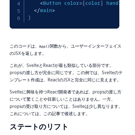
<
Button color
=
{
color
}
 handleCli
<
/
main
>
)
このコードは、
関数から、ユーザーインターフェイス
App()
のJSXを返します。
これが、SvelteとReactが最も類似している部分です。
propsの渡し方が完全に同じです。この例では、Svelteのテ
ンプレート作成は、ReactのJSXと完全に同じに見えます。
Svelteに興味を持つReact開発者であれば、propsの渡し方
について驚くことや目新しいことはありません。一方、
propsの受け取り方については、Svelteは少し異なります。
これについては、この記事で後述します。
ステートのリフト