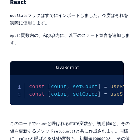
React
フックはすでにインポートしました。今度はそれを
useState
実際に使用します。
関数内の、
App.js
内に、以下のステート宣言を追加しま
App()
す。
JavaScript
const
[
count
,
 setCount
]
=
useState
(
const
[
color
,
 setColor
]
=
useState
(
このコードで
と呼ばれるstate変数が、初期値
と、その
count
0
値を更新するメソッド
と共に作成されます。同様
setCount()
に、
と呼ばれるstate変数も、初期値
と、その値
color
#000000