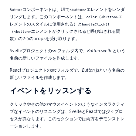
コンポーネントは、UIで
エレメントをレンダ
Button
<button>
リングします。このコンポーネントは、
（
エ
color
<button>
レメントのスタイルに使用される）と
handleClick()
（
エレメントがクリックされると呼び出される関
<button>
数）の2つのpropsを受け取ります。
Svelteプロジェクトの
src
フォルダ内で、
Button.svelte
という
名前の新しいファイルを作成します。
Reactプロジェクトの
src
フォルダで、
Button.js
という名前の
新しいファイルを作成します。
イベントをリッスンする
クリックやその他のマウスイベントのようなインタラクティ
ブなイベントのリスニングは、SvelteとReactでは少々プロ
セスが異なります。このセクションでは両方をデモンストレ
ーションします。