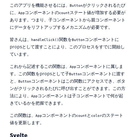
このアプリを機能させるには、
がクリックされるたび
Button
に、
コンポーネントの
ステート値が増加する必要が
App
count
あります。つまり、子コンポーネントから親コンポーネント
にデータをリフトアップするメカニズムが必要です。
皆さんは、
関数を
コンポーネントに
handleClick()
Button
propsとして渡すことにより、このプロセスをすでに開始し
ています。
これから記述するこの関数は、
コンポーネントに属しま
App
す。この関数をpropsとして子
コンポーネントに渡す
Button
と、
コンポーネントはこの関数にアクセスでき、ボタ
Button
ンがクリックされるたびに呼び出すことができます。この方
法により、
コンポーネントは子コンポーネントで何が起
App
きているかを把握できます。
この関数は、
コンポーネントの
と
のステート
App
count
color
値を更新します。
Svelte