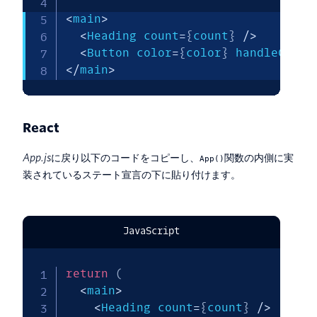
<
main
>
<
Heading count
=
{
count
}
/
>
<
Button color
=
{
color
}
 handleClick
<
/
main
>
React
App.js
に戻り以下のコードをコピーし、
関数の内側に実
App()
装されているステート宣言の下に貼り付けます。
JavaScript
return
(
<
main
>
<
Heading count
=
{
count
}
/
>