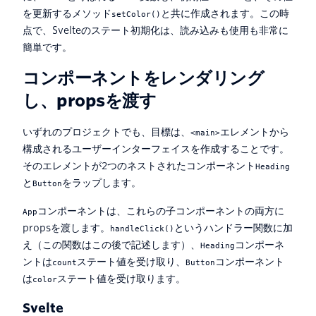
を更新するメソッド
と共に作成されます。この時
setColor()
点で、Svelteのステート初期化は、読み込みも使用も非常に
簡単です。
コンポーネントをレンダリング
し、propsを渡す
いずれのプロジェクトでも、目標は、
エレメントから
<main>
構成されるユーザーインターフェイスを作成することです。
そのエレメントが2つのネストされたコンポーネント
Heading
と
をラップします。
Button
コンポーネントは、これらの子コンポーネントの両方に
App
propsを渡します。
というハンドラー関数に加
handleClick()
え（この関数はこの後で記述します）、
コンポーネ
Heading
ントは
ステート値を受け取り、
コンポーネント
count
Button
は
ステート値を受け取ります。
color
Svelte