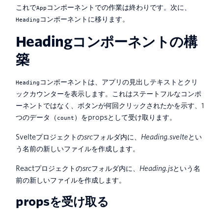
これで
コンポーネントでの作業は終わりです。次に、
App
コンポーネントに移ります。
Heading
Headingコンポーネントの構
築
コンポーネントは、アプリの見出しテキストとクリ
Heading
ックカウンターを表示します。これはステートフルなコンポ
ーネントではなく、ボタンが何回クリックされたかを示す、1
つのデータ（
）をpropsとして受け取ります。
count
Svelteプロジェクトの
src
フォルダ内に、
Heading.svelte
とい
う名前の新しいファイルを作成します。
Reactプロジェクトの
src
フォルダ内に、
Heading.js
という名
前の新しいファイルを作成します。
propsを受け取る