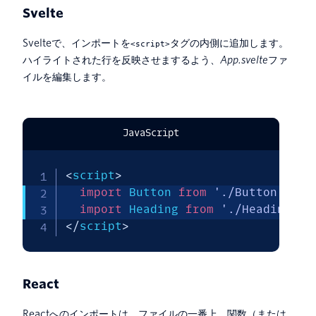
Svelte
Svelteで、インポートを
タグの内側に追加します。
<script>
ハイライトされた行を反映させまするよう、
App.svelte
ファ
イルを編集します。
JavaScript
<
script
>
import
 Button 
from
'./Button.svel
import
 Heading 
from
'./Heading.sv
<
/
script
>
React
Reactへのインポートは、ファイルの一番上、関数（または