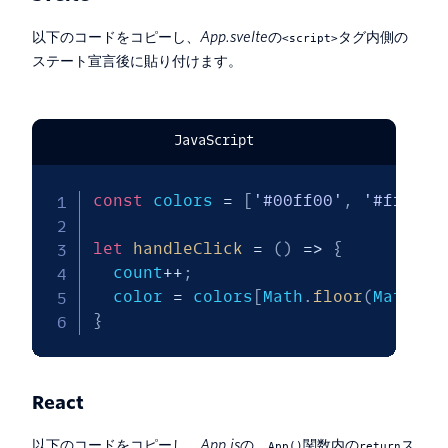
以下のコードをコピーし、
App.svelte
の
タグ内側の
<script>
ステート宣言後に貼り付けます。
JavaScript
const
 colors 
=
[
'#00ff00'
,
'#ff0000
let
handleClick
=
(
)
=>
{
  count
++
;
  color 
=
 colors
[
Math
.
floor
(
Math
.
ra
}
React
以下のコードをコピーし、
App.js
の、
関数内の
ス
App()
return