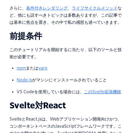
さらに、
条件付きレンダリング
、
ライフサイクルメソッド
な
ど、他にも話すべきトピックは多数ありますが、この記事で
は基本に焦点を置き、その中で私の感想も述べていきます。
前提条件
このチュートリアルを開始するに当たり、以下のツールと技
術が必要です。
npm
または
yarn
Node.js
がマシンにインストールされていること
VS Codeを使用している場合には、
このSvelte拡張機能
Svelte対React
SvelteとReact.jsは、Webアプリケーション開発向けかつ、
コンポーネントベースのJavaScriptフレームワークです。こ