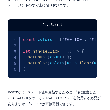
テートメントのすぐ上に貼り付けます。
JavaScript
const
 colors 
=
[
'#00ff00'
,
'#ff0000
let
handleClick
=
(
)
=>
{
setCount
(
count
+
1
)
;
setColor
(
colors
[
Math
.
floor
(
Math
.
r
}
Reactでは、ステート値を更新するために、前に宣言した
メソッドと
メソッドを使用する必要が
setCount()
setColor()
ありますが、Svelteでは直接更新できます。