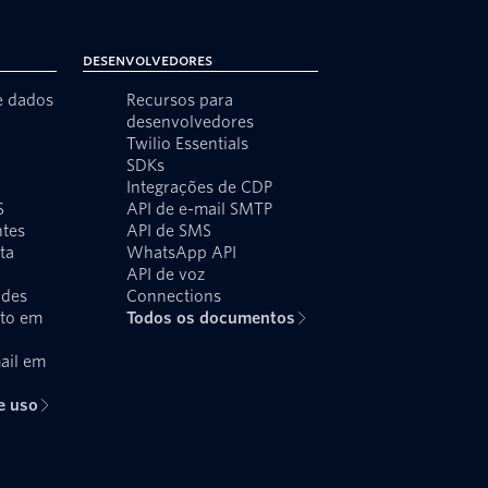
Desenvolvedores
e dados
Recursos para
desenvolvedores
Twilio Essentials
SDKs
Integrações de CDP
S
API de e-mail SMTP
ntes
API de SMS
ta
WhatsApp API
API de voz
udes
Connections
xto em
Todos os documentos
ail em
e uso