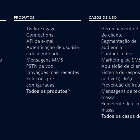
Produtos
Casos de uso
Twilio Engage
Gerenciamento d
Connections
do cliente
API de e-mail
Segmentação de
Autenticação de usuário
audiência
e de identidade
Contact center
o
Mensagens MMS
Marketing via SM
PSTN de voz
Aquisição de clie
Inovações mais recentes
Sistema de respos
Soluções pré-
audível (URA)
configuradas
Prevenção de fra
Todos os produtos
Mensagens de te
massa
Remetente de e-m
massa
Todos os casos d