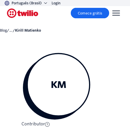
Português (Brasil)
Login
Comece grátis
Blog
/... /
Kirill Matienko
KM
Contributor