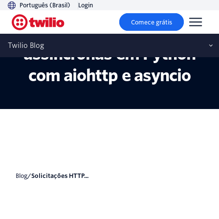
Português (Brasil)
Login
Comece grátis
Solicitações HTTP
Twilio Blog
assíncronas em Python
com aiohttp e asyncio
blog
/
Solicitações HTTP...