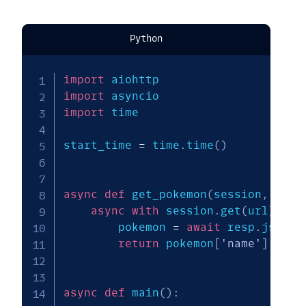
Python
import
import
import
 time

start_time 
=
 time
.
time
(
)
async
def
 get_pokemon
(
session
,
 url
)
async
with
 session
.
get
(
url
)
as
 
        pokemon 
=
await
 resp
.
json
(
)
return
 pokemon
[
'name'
]
async
def
 main
(
)
: