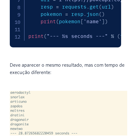
    resp 
=
 requests
.
get
(
url
)
    pokemon 
=
 resp
.
json
(
)
print
(
pokemon
[
'name'
]
)
print
(
"--- %s seconds ---"
%
(
time
.
Deve aparecer o mesmo resultado, mas com tempo de
execução diferente: