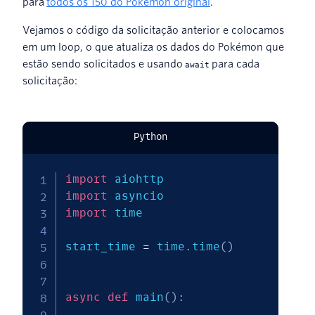
para
todos os 150 do Pokémon original
.
Vejamos o código da solicitação anterior e colocamos
em um loop, o que atualiza os dados do Pokémon que
estão sendo solicitados e usando
para cada
await
solicitação:
Python
import
import
import
 time

start_time 
=
 time
.
time
(
)
async
def
 main
(
)
: