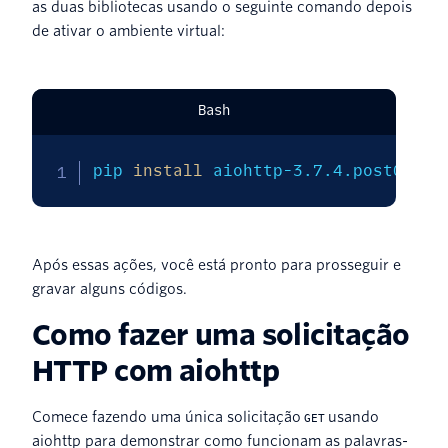
as duas bibliotecas usando o seguinte comando depois
de ativar o ambiente virtual:
Bash
pip 
install
 aiohttp-3.7.4.post0 
req
Após essas ações, você está pronto para prosseguir e
gravar alguns códigos.
Como fazer uma solicitação
HTTP com aiohttp
Comece fazendo uma única solicitação
usando
GET
aiohttp para demonstrar como funcionam as palavras-