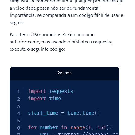
simplista. Recomendo muito a qualquer projeto em que
a velocidade possa não ser de fundamental
importância, se comparada a um código fácil de usar e
seguir.
Para ter os 150 primeiros Pokémon como
anteriormente, mas usando a biblioteca requests,
execute o seguinte código:
Python
import
import
 time

start_time 
=
 time
.
time
(
)
for
 number 
in
range
(
1
,
151
)
:
    url 
=
f'https://pokeapi.co/api/