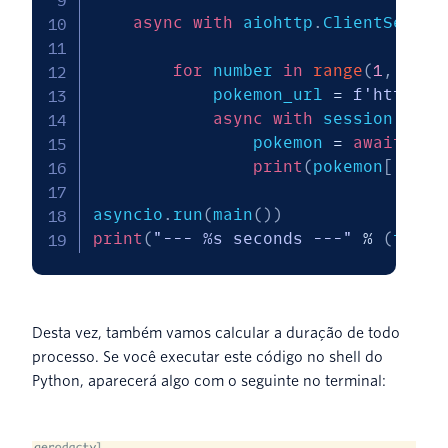
async
with
 aiohttp
.
ClientSessio
for
 number 
in
range
(
1
,
151
)
            pokemon_url 
=
f'https:/
async
with
 session
.
get
(
                pokemon 
=
await
 res
print
(
pokemon
[
'name
asyncio
.
run
(
main
(
)
)
print
(
"--- %s seconds ---"
%
(
time
.
Desta vez, também vamos calcular a duração de todo
processo. Se você executar este código no shell do
Python, aparecerá algo com o seguinte no terminal: