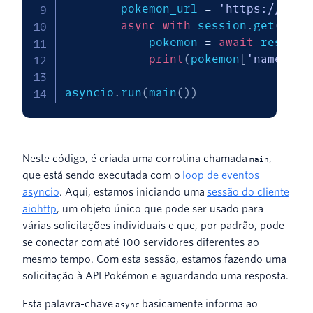
        pokemon_url 
=
'https://poke
async
with
 session
.
get
(
poke
            pokemon 
=
await
 resp
.
js
print
(
pokemon
[
'name'
]
)
asyncio
.
run
(
main
(
)
)
Neste código, é criada uma corrotina chamada
,
main
que está sendo executada com o
loop de eventos
asyncio
. Aqui, estamos iniciando uma
sessão do cliente
aiohttp
, um objeto único que pode ser usado para
várias solicitações individuais e que, por padrão, pode
se conectar com até 100 servidores diferentes ao
mesmo tempo. Com esta sessão, estamos fazendo uma
solicitação à API Pokémon e aguardando uma resposta.
Esta palavra-chave
basicamente informa ao
async