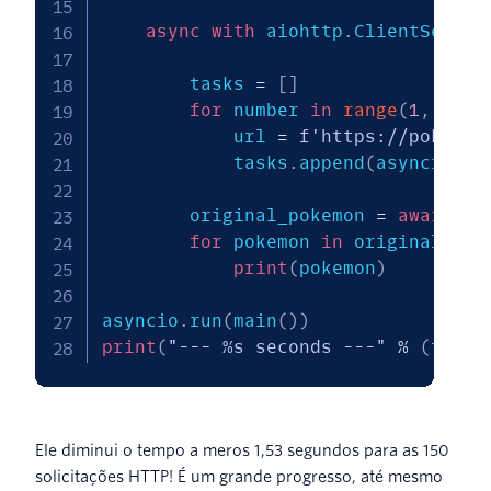
async
with
 aiohttp
.
ClientSessio
        tasks 
=
[
]
for
 number 
in
range
(
1
,
151
)
            url 
=
f'https://pokeapi
            tasks
.
append
(
asyncio
.
en
        original_pokemon 
=
await
 as
for
 pokemon 
in
 original_pok
print
(
pokemon
)
asyncio
.
run
(
main
(
)
)
print
(
"--- %s seconds ---"
%
(
time
.
Ele diminui o tempo a meros 1,53 segundos para as 150
solicitações HTTP! É um grande progresso, até mesmo