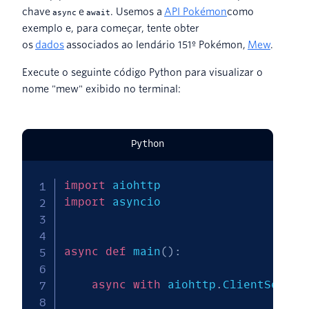
chave
e
. Usemos a
API Pokémon
como
async
await
exemplo e, para começar, tente obter
os
dados
associados ao lendário 151º Pokémon,
Mew
.
Execute o seguinte código Python para visualizar o
nome "mew" exibido no terminal:
Python
import
import
 asyncio

async
def
 main
(
)
:
async
with
 aiohttp
.
ClientSessio