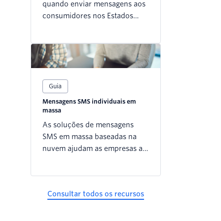
quando enviar mensagens aos
consumidores nos Estados
Unidos pode ser desafiador.
Neste artigo técnico,
compilamos as melhores
práticas do SMS para ajudar
você a determinar sua
Guia
estratégia de conformidade.
Mensagens SMS individuais em
massa
As soluções de mensagens
SMS em massa baseadas na
nuvem ajudam as empresas a
fornecer notificações em
tempo real e promoções de
marketing para melhorar as
Consultar todos os recursos
comunicações com os clientes.