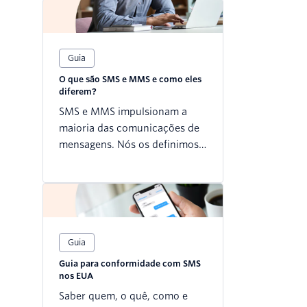
Guia
O que são SMS e MMS e como eles
diferem?
SMS e MMS impulsionam a
maioria das comunicações de
mensagens. Nós os definimos e
mostramos seu cruzamento
com produtos como iMessage,
WhatsApp e outros
aplicativos.
Guia
Guia para conformidade com SMS
nos EUA
Saber quem, o quê, como e