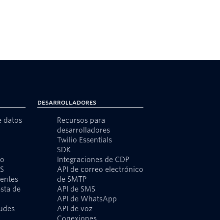
Desarrolladores
e datos
Recursos para
desarrolladores
Twilio Essentials
SDK
to
Integraciones de CDP
MS
API de correo electrónico
ientes
de SMTP
sta de
API de SMS
API de WhatsApp
audes
API de voz
o
Conexiones