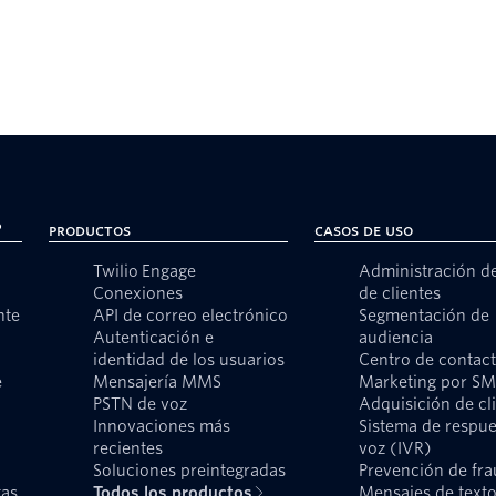
?
Productos
Casos de uso
Twilio Engage
Administración d
Conexiones
de clientes
nte
API de correo electrónico
Segmentación de
Autenticación e
audiencia
identidad de los usuarios
Centro de contac
e
Mensajería MMS
Marketing por S
PSTN de voz
Adquisición de cl
Innovaciones más
Sistema de respue
recientes
voz (IVR)
Soluciones preintegradas
Prevención de fr
tas
Todos los productos
Mensajes de text