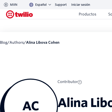
MXN
Español
Support
Iniciar sesión
Productos
S
Blog
/
Authors
/
Alina Libova Cohen
Contributor
Alina Li
AC