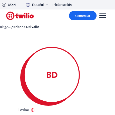
MXN
Español
Iniciar sesión
Comenzar
Blog
/... /
Brianna DelValle
BD
Twilion