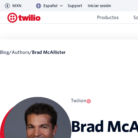
MXN
Español
Support
Iniciar sesión
Productos
S
Blog
/
Authors
/
Brad McAllister
Twilion
Brad McAl