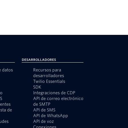
Desarrolladores
e datos
Recursos para
desarrolladores
Twilio Essentials
SDK
to
Integraciones de CDP
MS
API de correo electrónico
ientes
de SMTP
sta de
API de SMS
API de WhatsApp
audes
API de voz
o
Conexiones