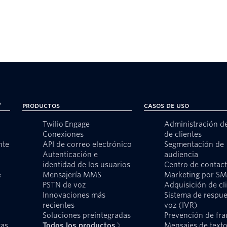
?
Productos
Casos de uso
Twilio Engage
Administración d
Conexiones
de clientes
nte
API de correo electrónico
Segmentación de
Autenticación e
audiencia
identidad de los usuarios
Centro de contac
e
Mensajería MMS
Marketing por S
PSTN de voz
Adquisición de cl
Innovaciones más
Sistema de respue
recientes
voz (IVR)
Soluciones preintegradas
Prevención de fr
tas
Todos los productos
Mensajes de text