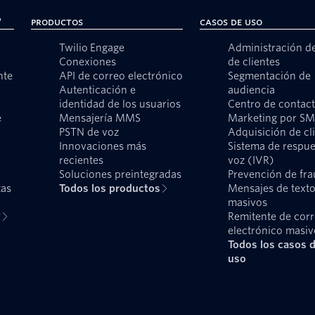
?
Productos
Casos de uso
Twilio Engage
Administración d
Conexiones
de clientes
nte
API de correo electrónico
Segmentación de
Autenticación e
audiencia
identidad de los usuarios
Centro de contac
e
Mensajería MMS
Marketing por S
PSTN de voz
Adquisición de cl
Innovaciones más
Sistema de respue
recientes
voz (IVR)
Soluciones preintegradas
Prevención de fr
tas
Todos los productos
Mensajes de text
masivos
?
Remitente de cor
electrónico masiv
Todos los casos 
uso