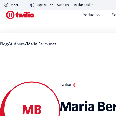
MXN
Español
Support
Iniciar sesión
Productos
S
Blog
/
Authors
/
Maria Bermudez
Twilion
Maria Be
MB