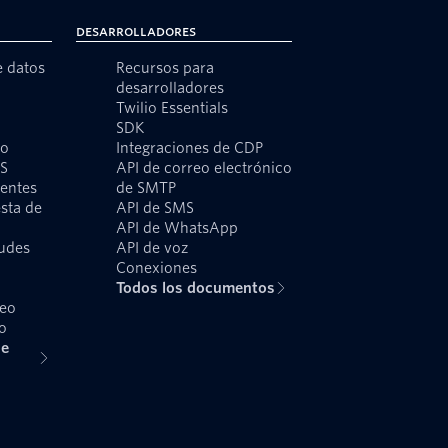
Desarrolladores
e datos
Recursos para
desarrolladores
Twilio Essentials
SDK
to
Integraciones de CDP
MS
API de correo electrónico
ientes
de SMTP
sta de
API de SMS
API de WhatsApp
audes
API de voz
o
Conexiones
Todos los documentos
reo
o
de