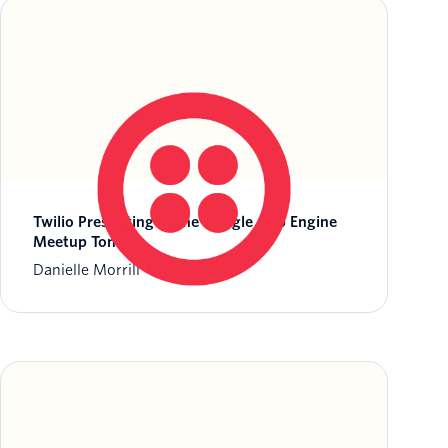
Twilio Presenting at the Google App Engine
Meetup Tonight
Danielle Morrill