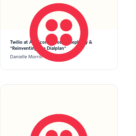
Twilio at Astricon – Cloud Telephony &
"Reinventing the Dialplan"
Danielle Morrill