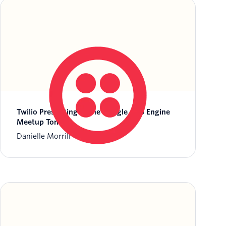
Twilio Presenting at the Google App Engine
Meetup Tonight
Danielle Morrill