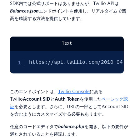
SDK内では公式サポートはありませんが、Twilio APIは
Balances.json
エンドポイントを使用し、リアルタイムで残
高を確認する方法を提供しています。
Text
https://api.twilio.com/2010-04-01/A
このエンドポイントは、
Twilio Console
にある
Twilio
Account SID
と
Auth Token
を使用した
ベーシック認
証
を必要とします。さらに、URLの一部としてAccount SID
を含むようにカスタマイズする必要もあります。
任意のコードエディタで
balance.php
を開き、以下の要件が
満たされていることを確認します。