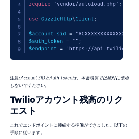
require
'vendor/autoload.php'
;
use
GuzzleHttp
\
Client
;
$account_sid
=
"ACXXXXXXXXXXXXXXX"
;
$auth_token
=
""
;
$endpoint
=
"https://api.twilio.com
注意
:
Account SIDとAuth Tokenは、本番環境では絶対に使用
しないでください。
Twilioアカウント残高のリク
エスト
これでエンドポイントに接続する準備ができました。以下の
手順に従います。