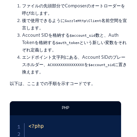
ファイルの先頭部分でComposerのオートローダーを
呼び出します。
後で使用できるように
名前空間を宣
GuzzleHttp\Client
言します。
Account SIDを格納する
数と、Auth
$account_sid
Tokenを格納する
という新しい変数をそれ
$auth_token
ぞれ定義します。
エンドポイント文字列にある、Account SIDのプレー
スホルダー、
を
に置き
ACXXXXXXXXXXXXXXX
$account_sid
換えます。
以下は、ここまでの手順を示すコードです。
PHP
<?php