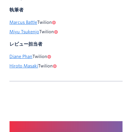
執筆者
Marcus Battle
Twilion
Miyu Tsukenjo
Twilion
レビュー担当者
Diane Phan
Twilion
Hiroto Masaki
Twilion