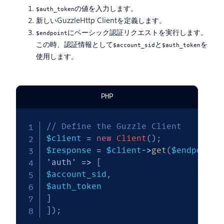
の値を入力します。
$auth_token
新しいGuzzleHttp Clientを定義します。
にベーシック認証リクエストを実行します。
$endpoint
この時、認証情報として
と
を
$account_sid
$auth_token
使用します。
PHP
// Define the Guzzle Client 
$client
=
new
Client
(
)
;
$response
=
$client
->
get
(
$endpoint
,
'auth'
=>
[
$account_sid
,
$auth_token
]
]
)
;