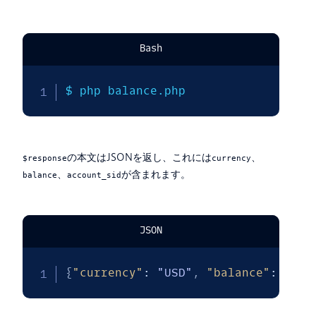
Bash
$ php balance.php
の本文はJSONを返し、これには
、
$response
currency
、
が含まれます。
balance
account_sid
JSON
{
"currency"
:
"USD"
,
"balance"
:
"1.8