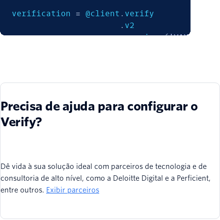
verification 
=
@client
.
verify

.
v2

.
services
(
'VAXXXXXXX
.
verifications

.
create
(
to
:
'+150171
puts verification
.
sid
Precisa de ajuda para configurar o
Verify?
Dê vida à sua solução ideal com parceiros de tecnologia e de
consultoria de alto nível, como a Deloitte Digital e a Perficient,
entre outros.
Exibir parceiros