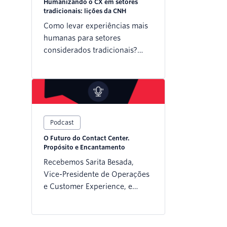
Humanizando o CX em setores
tradicionais: lições da CNH
Como levar experiências mais
humanas para setores
considerados tradicionais?
Neste episódio do Twilio Talks,
recebemos Grasi Silva
(Gerente de CX da CNH) e
Tomas Duarte (CEO da
IndeCX) para uma conversa
Podcast
sobre a jornada da Grasi no
universo de Customer
O Futuro do Contact Center.
Experience e o papel
Propósito e Encantamento
estratégico do CX dentro da
Recebemos Sarita Besada,
CNH Industrial.
Vice-Presidente de Operações
e Customer Experience, e
Cleber Santos, Country
Manager da Concentrix Brasil,
para uma conversa profunda