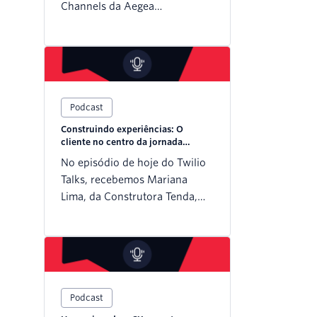
Channels da Aegea
Saneamento, para discutir os
desafios e oportunidades de
criar uma verdadeira cultura
digital em uma indústria
essencial como a de utilidades,
Podcast
especialmente em um país de
dimensões continentais como
Construindo experiências: O
o Brasil.
cliente no centro da jornada
imobiliária
No episódio de hoje do Twilio
Talks, recebemos Mariana
Lima, da Construtora Tenda,
para uma conversa sobre
como transformar a
experiência do cliente em um
setor desafiador e único: o
mercado imobiliário.
Podcast