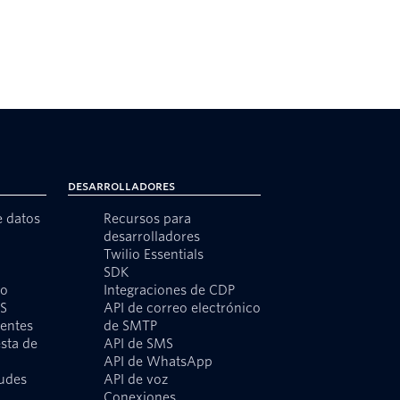
Desarrolladores
e datos
Recursos para
desarrolladores
Twilio Essentials
SDK
to
Integraciones de CDP
MS
API de correo electrónico
ientes
de SMTP
sta de
API de SMS
API de WhatsApp
audes
API de voz
o
Conexiones