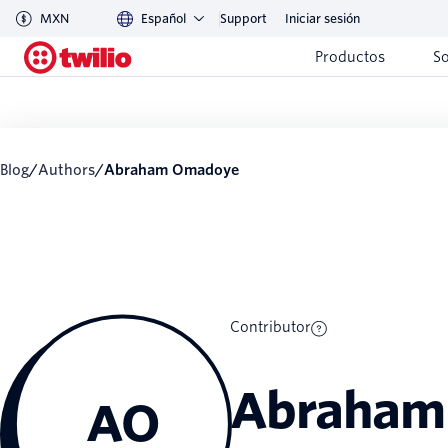
MXN
Español
Support
Iniciar sesión
Productos
S
Blog
/
Authors
/
Abraham Omadoye
Contributor
Abraham
AO