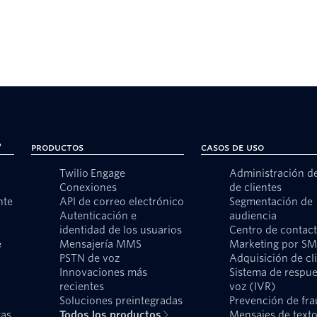
?
Productos
Casos de uso
Twilio Engage
Administración d
Conexiones
de clientes
nte
API de correo electrónico
Segmentación de
Autenticación e
audiencia
identidad de los usuarios
Centro de contac
e
Mensajería MMS
Marketing por S
PSTN de voz
Adquisición de cl
Innovaciones más
Sistema de respue
recientes
voz (IVR)
Soluciones preintegradas
Prevención de fr
tas
Todos los productos
Mensajes de text