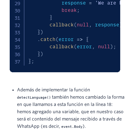
           response 
=
'We are handl
break
;
}
callback
(
null
,
 response
)
;
}
)
.
catch
(
error
=>
{
callback
(
error
,
null
)
;
}
)
}
;
Además de implementar la función
también hemos cambiado la forma
detectLanguage()
en que llamamos a esta función en la línea 18:
hemos agregado una variable, que en nuestro caso
será el contenido del mensaje recibido a través de
WhatsApp (es decir,
).
event.Body