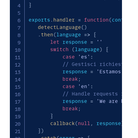
}
exports
.
handler
=
function
(
context
,
detectLanguage
(
)
.
then
(
language
=>
{
let
 response 
=
''
switch
(
language
)
{
case
'es'
:
// Gestisci richieste in
           response 
=
'Estamos proc
break
;
case
'en'
:
// Handle requests in en
           response 
=
'We are handl
break
;
}
callback
(
null
,
 response
)
;
}
)