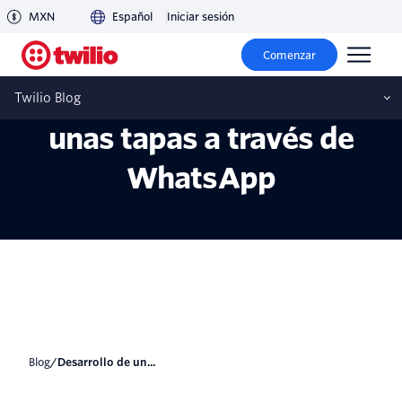
MXN
Español
Iniciar sesión
Desarrollo de un chatbot
Comenzar
multilingüe para pedir
Twilio Blog
unas tapas a través de
WhatsApp
blog
/
Desarrollo de un...