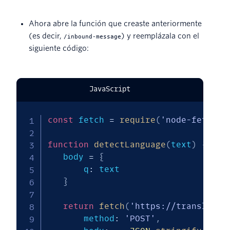
Ahora abre la función que creaste anteriormente
(es decir,
) y reemplázala con el
/inbound-message
siguiente código:
JavaScript
const
 fetch 
=
require
(
'node-fetch'
)
function
detectLanguage
(
text
)
{
   body 
=
{
       q
:
 text

}
return
fetch
(
'https://translatio
       method
:
'POST'
,