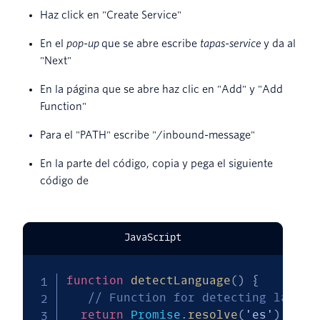
Haz click en "Create Service"
En el
pop-up
que se abre escribe
tapas-service
y da al
"Next"
En la página que se abre haz clic en "Add" y "Add
Function"
Para el "PATH" escribe "/inbound-message"
En la parte del código, copia y pega el siguiente
código de
JavaScript
function
detectLanguage
(
)
{
// Function for detecting langua
return
 Promise
.
resolve
(
'es'
)