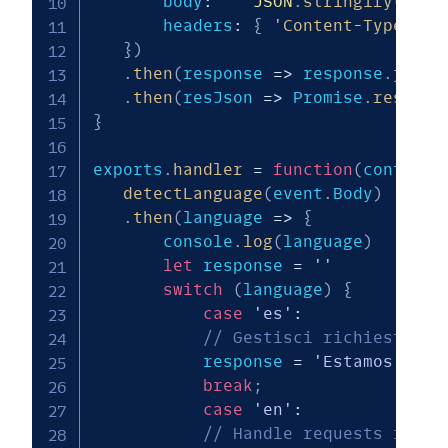
       body
:
JSON
.
stringify
(
body
       headers
:
{
'Content-Type'
:
'
}
)
.
then
(
response
=>
 response
.
json
(
.
then
(
resJson
=>
 Promise
.
resolve
}
exports
.
handler
=
function
(
context
,
detectLanguage
(
event
.
Body
)
.
then
(
language
=>
{
       console
.
log
(
language
)
let
 response 
=
''
switch
(
language
)
{
case
'es'
:
// Gestisci richieste in
           response 
=
'Estamos proc
break
;
case
'en'
:
// Handle requests in en