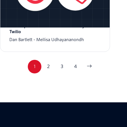
Permite la traducción de voz entre humanos
en tiempo real con ConversationRelay de
Twilio
Dan Bartlett
Mellisa Udhayananondh
1
2
3
4