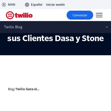
MXN
Español
Iniciar sesión
Twilio Gana el Premio
Comenzar
Smart Customer 2023 con
Twilio Blog
sus Clientes Dasa y Stone
blog
/
Twilio Gana el...