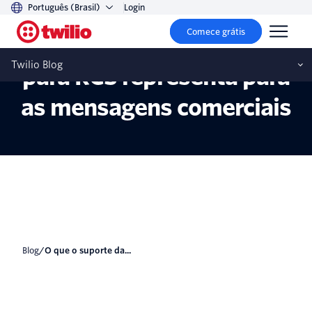
Português (Brasil)
Login
Comece grátis
O que o suporte da Apple
Twilio Blog
para RCS representa para
as mensagens comerciais
blog
/
O que o suporte da...