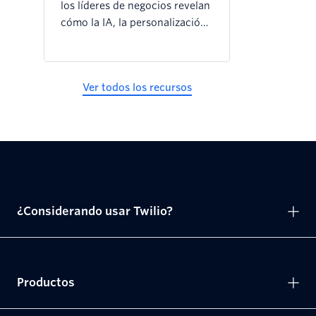
los líderes de negocios revelan
cómo la IA, la personalización
y otras tendencias están
cambiando la interacción
digital con los clientes en el
Ver todos los recursos
2025 y en el futuro.
¿Considerando usar Twilio?
Productos