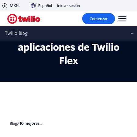
MXN
Español
Iniciar sesión
10 mejores prácticas para
Comenzar
aumentar la seguridad en
Twilio Blog
aplicaciones de Twilio
Flex
blog
/
10 mejores...