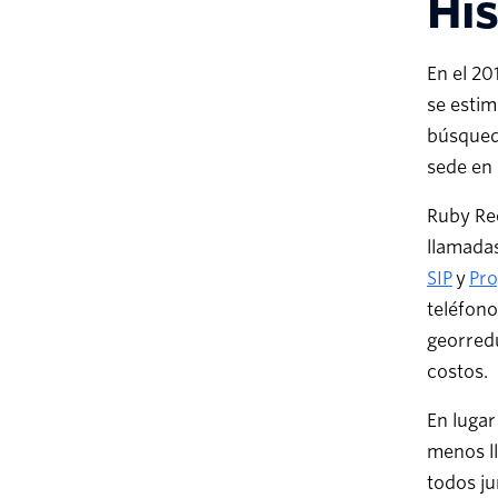
His
En el 20
se estim
búsqueda
sede en
Ruby Rec
llamadas
SIP
y
Pro
teléfono
georredu
costos.
En lugar
menos ll
todos ju