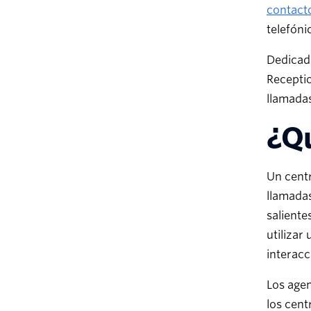
contact
telefóni
Dedicad
Receptio
llamadas
¿Qu
Un centr
llamadas
saliente
utilizar
interacc
Los agen
los cent