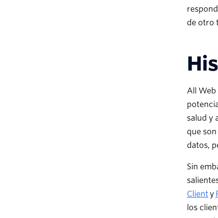
responde
de otro 
His
All Web 
potenci
salud y
que son 
datos, p
Sin emba
saliente
Client
y
los clie