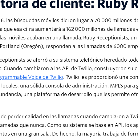
toria de cliente: Ruby 
16, las búsquedas móviles dieron lugar a 70 000 millones d
a que esa cifra aumentará a 162 000 millones de llamadas en
s móviles acaban en una llamada. Ruby Receptionists, un s
 Portland (Oregón), responden a las llamadas de 6000 emp
eptionists se aferró a su sistema telefónico heredado todo
. Cuando cambiaron a las API de Twilio, construyeron su c
grammable Voice de Twilio
. Twilio les proporcionó una co
 locales, una sólida consola de administración, MPLS para g
ndancia, una plataforma de desarrollo que les permite of
 de perder calidad en las llamadas cuando cambiaron a Twi
amadas que nunca. Como su sistema se basa en API, los ag
ntos en una gran sala. De hecho, la mayoría trabaja de fo