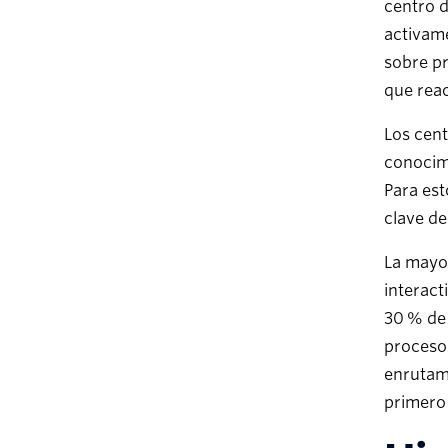
centro d
activame
sobre pr
que reac
Los cent
conocimi
Para est
clave del
La mayor
interact
30 % de 
proceso 
enrutam
primero 