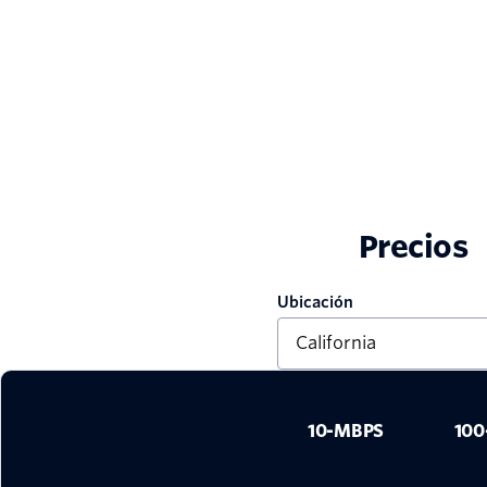
Precios
Ubicación
10-MBPS
100