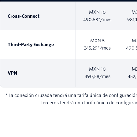
MXN 10
M
Cross-Connect
490,58*/mes
981,
MXN 5
M
Third-Party Exchange
245,29*/mes
490,
MXN 10
M
VPN
490,58/mes
452
* La conexión cruzada tendrá una tarifa única de configurac
terceros tendrá una tarifa única de configur