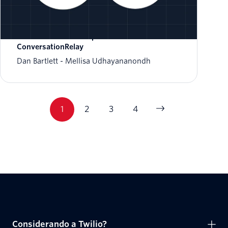
Habilite a tradução de voz entre pessoas
conversando em tempo real com o Twilio
ConversationRelay
Dan Bartlett
Mellisa Udhayananondh
1
2
3
4
Considerando a Twilio?