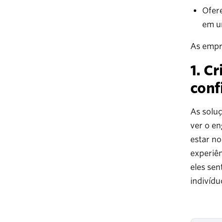
Ofere
em u
As empre
1. C
conf
As soluç
ver o e
estar no
experiê
eles se
indivídu