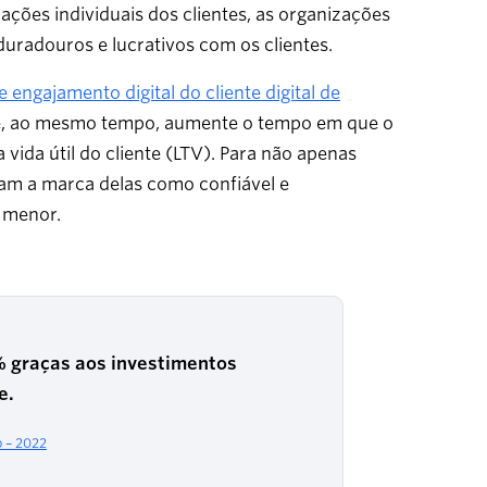
ções individuais dos clientes, as organizações
radouros e lucrativos com os clientes.
 engajamento digital do cliente digital de
es e, ao mesmo tempo, aumente o tempo em que o
da útil do cliente (LTV). Para não apenas
jam a marca delas como confiável e
z menor.
 graças aos investimentos
e.
o – 2022