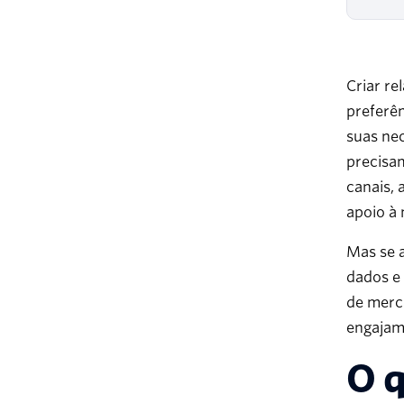
Criar re
preferê
suas ne
precisa
canais,
apoio à
Mas se 
dados e
de merc
engajame
O 