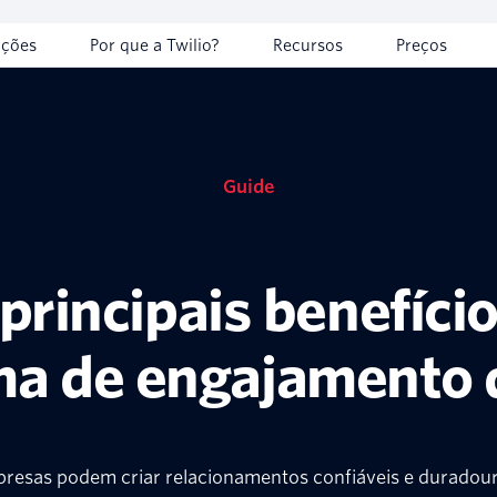
uções
Por que a Twilio?
Recursos
Preços
Guide
 principais benefíci
ma de engajamento d
resas podem criar relacionamentos confiáveis e duradour