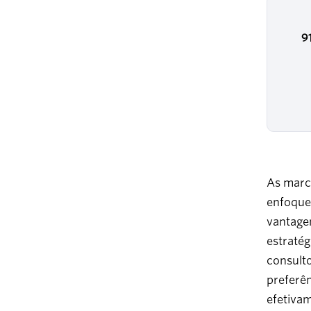
9
As marca
enfoque
vantage
estratég
consult
preferê
efetivam