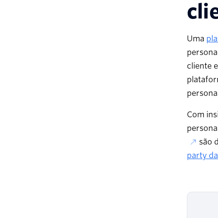
cli
Uma
pl
persona
cliente 
platafo
personal
Com insi
personal
são d
party da