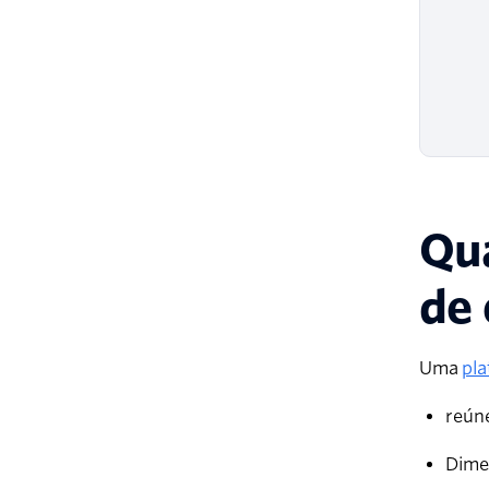
Qua
de 
Uma
pla
reún
Dimen