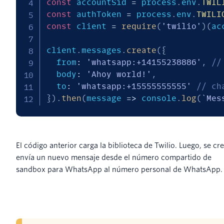
const
 accountSid 
=
 process
.
env
.
TWIL
const
 authToken 
=
 process
.
env
.
TWILI
const
 client 
=
require
(
'twilio'
)
(
ac
client
.
messages
.
create
(
{
  from
:
'whatsapp:+14155238886'
,
//
  body
:
'Ahoy world!'
,
  to
:
'whatsapp:+15555555555'
// ch
}
)
.
then
(
message
=>
 console
.
log
(
`
Mes
El código anterior carga la biblioteca de Twilio. Luego, se cr
envía un nuevo mensaje desde el número compartido de
sandbox para WhatsApp al número personal de WhatsApp.