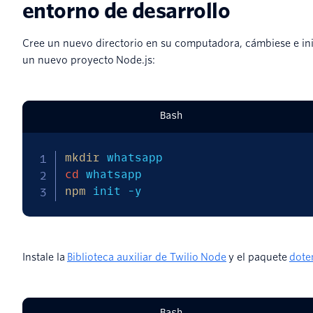
entorno de desarrollo
Cree un nuevo directorio en su computadora, cámbiese e ini
un nuevo proyecto Node.js:
Bash
mkdir
cd
npm
 init 
-y
Instale la
Biblioteca auxiliar de Twilio Node
y el paquete
dote
Bash