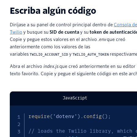
Escriba algún código
Diríjase a su panel de control principal dentro de
Consola d
Twilio
y busque su
SID de cuenta
y su
token de autenticació
Copie y pegue estos valores en el archivo
.env
que creó
anteriormente como los valores de las
variables
y
respectivame
TWILIO_ACCOUNT_SID
TWILIO_AUTH_TOKEN
Abra el archivo
index.js
que creó anteriormente en su editor
texto favorito. Copie y pegue el siguiente código en este arc
JavaScript
require
(
'dotenv'
)
.
config
(
)
;
// loads the Twilio library, which 