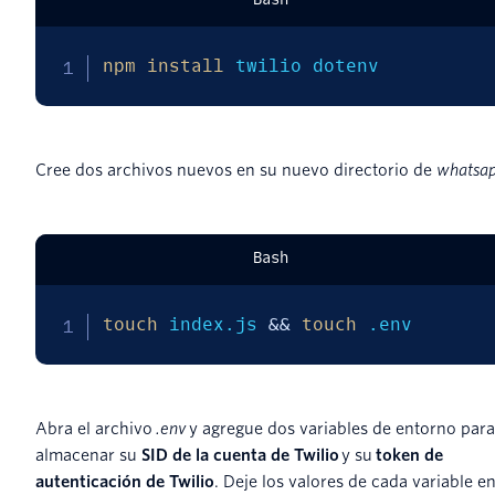
npm
install
 twilio dotenv
Cree dos archivos nuevos en su nuevo directorio de
whatsa
Bash
touch
 index.js 
&&
touch
 .env
Abra el archivo
.env
y agregue dos variables de entorno para
almacenar su
SID de la cuenta de Twilio
y su
token de
autenticación de Twilio
. Deje los valores de cada variable e