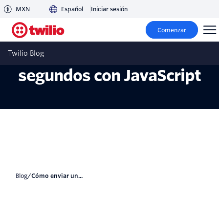
MXN
Español
Iniciar sesión
Cómo enviar un mensaje
Comenzar
de WhatsApp en 30
Twilio Blog
segundos con JavaScript
blog
/
Cómo enviar un...