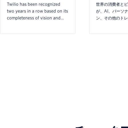
連続でリーダーに
Twilio has been recognized
世界の消費者とビ
two years in a row based on its
が、AI、パーソ
completeness of vision and
ン、その他のトレ
ability to execute..
降のデジタル顧客
トをどのように再
を明らかにします