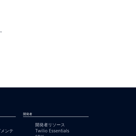
。
開発者
開発者リソース
グメンテ
Twilio Essentials