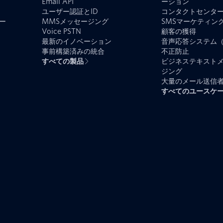
Email API
ーション
ユーザー認証とID
コンタクトセンタ
ー
MMSメッセージング
SMSマーケティン
Voice PSTN
顧客の獲得
最新のイノベーション
音声応答システム（
事前構築済みの統合
不正防止
すべての製品
ビジネステキスト
ジング
大量のメール送信
すべてのユースケ