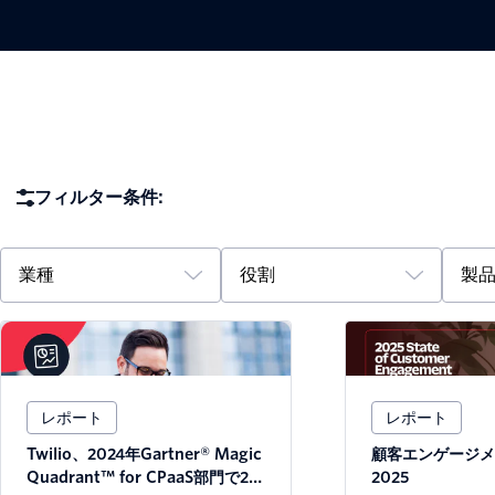
フィルター条件:
業種
役割
製
レポート
レポート
Twilio、2024年Gartner® Magic
顧客エンゲージメ
Quadrant™ for CPaaS部門で2年
2025