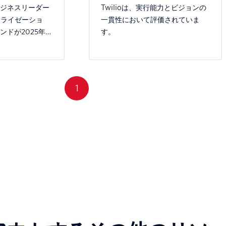
でリーダーに選出
ジネスリーダー
Twilioは、実行能力とビジョンの
ナライゼーショ
一貫性において評価されていま
ンドが2025年以
す。
エンゲージメン
構築しているか
。
1