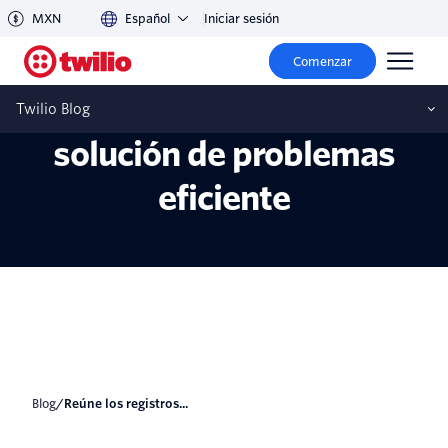
MXN
Español
Iniciar sesión
Reúne los registros del
Comenzar
navegador para una
Twilio Blog
solución de problemas
eficiente
blog
/
Reúne los registros...