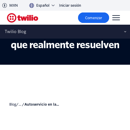
MXN
Español
Iniciar sesión
Autoservicio en la era de
Comenzar
la IA: agentes virtuales
Twilio Blog
que realmente resuelven
blog
/... /
Autoservicio en la...