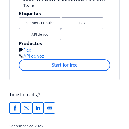
Desafío 3: limitado por menús rígidos
Twilio
Twilio
Etiquetas
Desafío 4: el agente humano no tiene
contexto
Support and sales
Flex
Desafío 5: incapacidad para aprender
API de voz
de los errores
Productos
Flex
¿Por qué no se actualizaron los
API de voz
sistemas de autoservicio?
Start for free
Time to read:
September 22, 2025