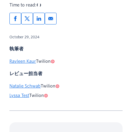
Time to read:
October 29, 2024
執筆者
Ravleen Kaur
Twilion
レビュー担当者
Natalie Schwab
Twilion
Lyssa Test
Twilion