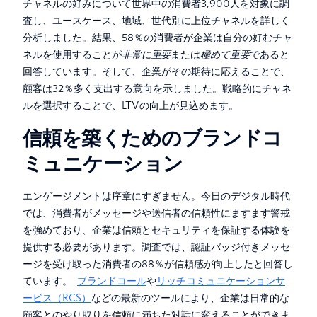
チャネルの好みについて世界中の消費者3,900人を対象に調
査し、ユースケース、地域、世代別に上位チャネルを詳しく
分析しました。結果、58％の消費者が企業は自分の好むチャ
ネルを使用することが
非常に重要
または
極めて重要
であると
回答しています。そして、企業がその期待に応えることで、
顧客は32％多く支出する意向を示しました。戦略的にチャネ
ルを選択することで、LTVの向上が見込めます。
信頼を築くためのブランドコ
ミュニケーション
エンゲージメントは序章にすぎません。今日のデジタル時代
では、消費者がメッセージや送信者の信頼性にますます警戒
を強めており、企業は信頼とセキュリティを保証する体験を
提供する必要があります。調査では、認証バッジ付きメッセ
ージを受け取った消費者の88％が信頼感が向上したと回答し
ています。
ブランドコール
や
リッチコミュニケーションサ
ービス（RCS）
などの最新のツールにより、企業は日常的な
顧客とのやり取りを信頼に満ちた対話に変えることができま