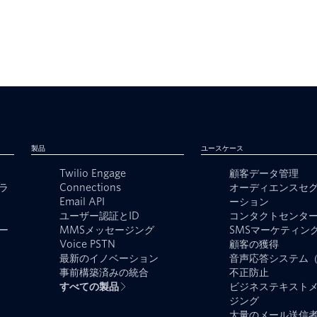
製品
ユースケース
Twilio Engage
顧客データ管理
ラ
Connections
オーディエンスセ
Email API
ーション
ユーザー認証とID
コンタクトセンタ
ー
MMSメッセージング
SMSマーケティン
Voice PSTN
顧客の獲得
最新のイノベーション
音声応答システム（
事前構築済みの統合
不正防止
すべての製品
ビジネステキスト
ジング
大量のメール送信