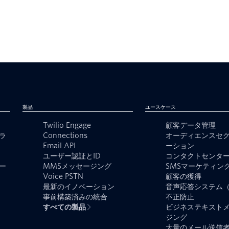
製品
ユースケース
Twilio Engage
顧客データ管理
ラ
Connections
オーディエンスセ
Email API
ーション
ユーザー認証とID
コンタクトセンタ
ー
MMSメッセージング
SMSマーケティン
Voice PSTN
顧客の獲得
最新のイノベーション
音声応答システム（
事前構築済みの統合
不正防止
すべての製品
ビジネステキスト
ジング
大量のメール送信