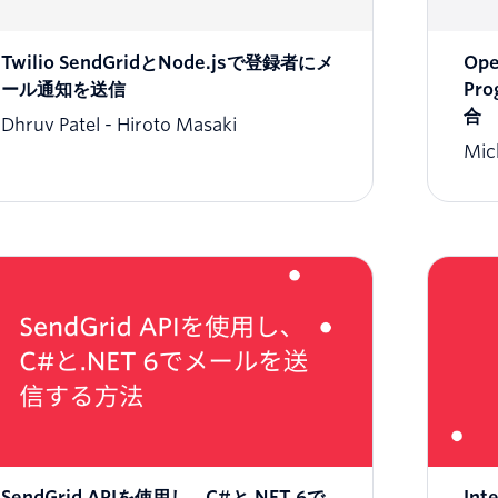
Twilio SendGridとNode.jsで登録者にメ
Ope
ール通知を送信
Pro
合
Dhruv Patel
Hiroto Masaki
Mic
SendGrid APIを使用し、C#と.NET 6で
In