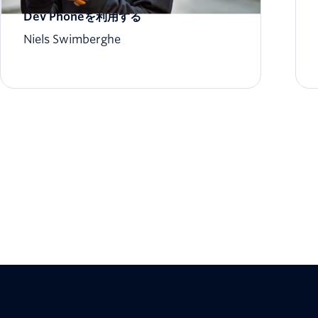
Dev Phoneを利用する
Niels Swimberghe