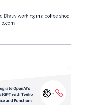
nd Dhruv working in a coffee shop
lio.com