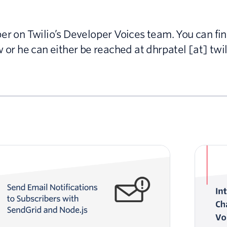
per on Twilio’s Developer Voices team. You can fi
w or he can either be reached at dhrpatel [at] twi