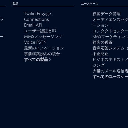
製品
ユースケース
Twilio Engage
顧客データ管理
ラ
Connections
オーディエンスセ
Email API
ーション
ユーザー認証とID
コンタクトセンタ
ー
MMSメッセージング
SMSマーケティン
Voice PSTN
顧客の獲得
最新のイノベーション
音声応答システム（
事前構築済みの統合
不正防止
すべての製品
ビジネステキスト
ジング
大量のメール送信
すべてのユースケ