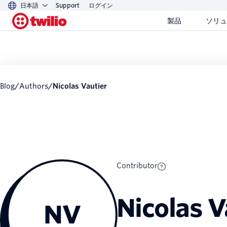
日本語
Support
ログイン
製品
ソリュ
Blog
/
Authors
/
Nicolas Vautier
Contributor
Nicolas V
NV