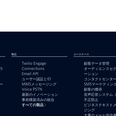
製品
ユースケース
Twilio Engage
顧客データ管理
ラ
Connections
オーディエンスセ
Email API
ーション
ユーザー認証とID
コンタクトセンタ
ー
MMSメッセージング
SMSマーケティン
Voice PSTN
顧客の獲得
最新のイノベーション
音声応答システム（
事前構築済みの統合
不正防止
すべての製品
ビジネステキスト
ジング
大量のメール送信