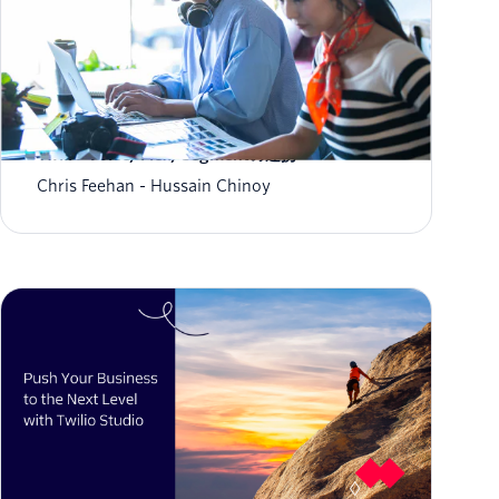
対話型AIの構築〜Google Cloud CCAIおよび
Twilio Voice/Flex/Segmentの連携
Chris Feehan
Hussain Chinoy