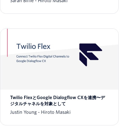
Sarah Biffle
Hiroto Masaki
Twilio FlexとGoogle Dialogflow CXを連携〜デ
ジタルチャネルを対象として
Justin Young
Hiroto Masaki